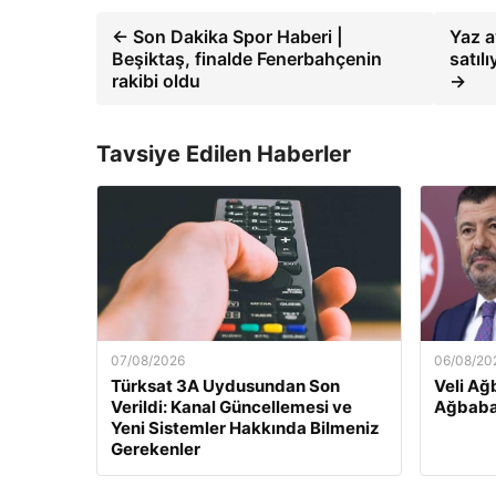
← Son Dakika Spor Haberi |
Yaz a
Beşiktaş, finalde Fenerbahçenin
satıl
rakibi oldu
→
Tavsiye Edilen Haberler
07/08/2026
06/08/20
Türksat 3A Uydusundan Son
Veli Ağ
Verildi: Kanal Güncellemesi ve
Ağbaba
Yeni Sistemler Hakkında Bilmeniz
Gerekenler