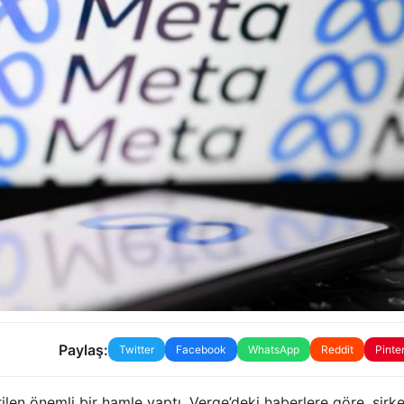
Paylaş:
Twitter
Facebook
WhatsApp
Reddit
Pinte
en önemli bir hamle yaptı. Verge’deki haberlere göre, şirke