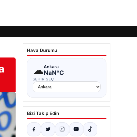
ı
Hava Durumu
a
☁
Ankara
NaN°C
ŞEHIR SEÇ
Bizi Takip Edin