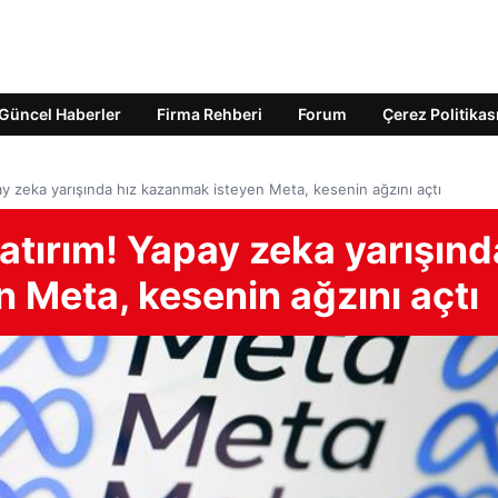
Güncel Haberler
Firma Rehberi
Forum
Çerez Politikas
apay zeka yarışında hız kazanmak isteyen Meta, kesenin ağzını açtı
yatırım! Yapay zeka yarışınd
 Meta, kesenin ağzını açtı