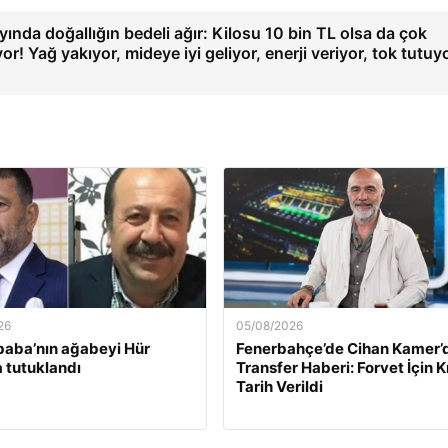
yında doğallığın bedeli ağır: Kilosu 10 bin TL olsa da çok
ıyor! Yağ yakıyor, mideye iyi geliyor, enerji veriyor, tok tutu
26
05/08/2026
baba’nın ağabeyi Hür
Fenerbahçe’de Cihan Kamer’
 tutuklandı
Transfer Haberi: Forvet İçin Kr
Tarih Verildi