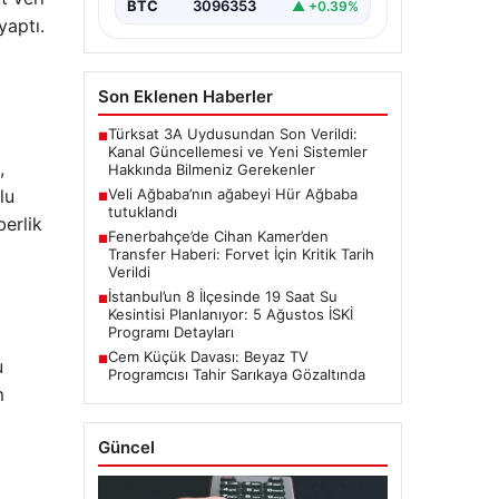
BTC
3096353
▲ +0.39%
yaptı.
Son Eklenen Haberler
Türksat 3A Uydusundan Son Verildi:
■
Kanal Güncellemesi ve Yeni Sistemler
,
Hakkında Bilmeniz Gerekenler
lu
Veli Ağbaba’nın ağabeyi Hür Ağbaba
■
tutuklandı
erlik
Fenerbahçe’de Cihan Kamer’den
■
Transfer Haberi: Forvet İçin Kritik Tarih
Verildi
İstanbul’un 8 İlçesinde 19 Saat Su
■
Kesintisi Planlanıyor: 5 Ağustos İSKİ
Programı Detayları
Cem Küçük Davası: Beyaz TV
■
u
Programcısı Tahir Sarıkaya Gözaltında
m
Güncel