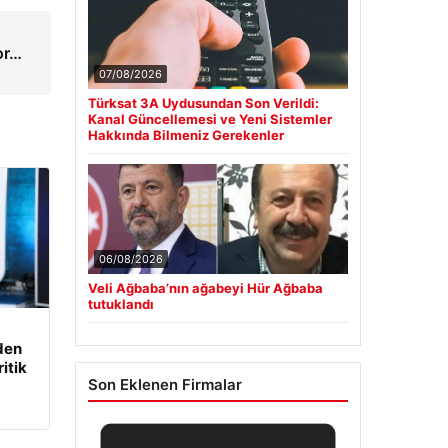
yor…
07/08/2026
Türksat 3A Uydusundan Son Verildi:
Kanal Güncellemesi ve Yeni Sistemler
Hakkında Bilmeniz Gerekenler
06/08/2026
Veli Ağbaba’nın ağabeyi Hür Ağbaba
tutuklandı
den
itik
Son Eklenen Firmalar