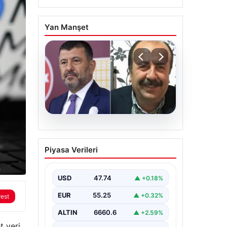
Yan Manşet
06.08.2026
Veli Ağbaba’nın ağabeyi
Piyasa Verileri
Hür Ağbaba tutuklandı
USD
47.74
▲ +0.18%
EUR
55.25
▲ +0.32%
rest
ALTIN
6660.6
▲ +2.59%
t veri