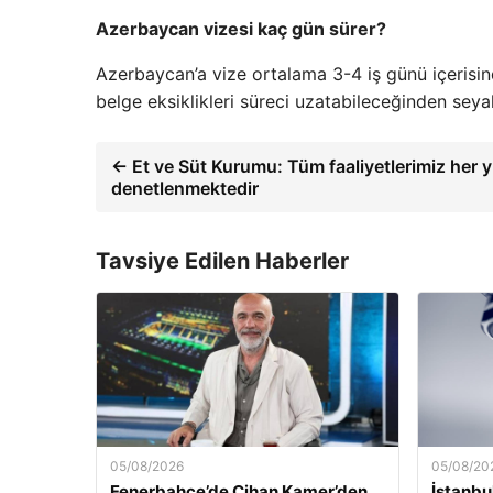
Azerbaycan vizesi kaç gün sürer?
Azerbaycan’a vize ortalama 3-4 iş günü içerisind
belge eksiklikleri süreci uzatabileceğinden seya
← Et ve Süt Kurumu: Tüm faaliyetlerimiz her yı
denetlenmektedir
Tavsiye Edilen Haberler
05/08/2026
05/08/20
Fenerbahçe’de Cihan Kamer’den
İstanbu