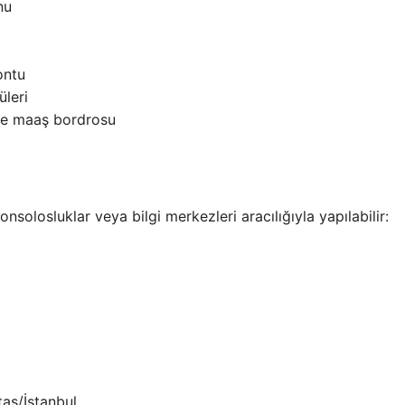
nu
ontu
üleri
 ve maaş bordrosu
solosluklar veya bilgi merkezleri aracılığıyla yapılabilir:
taş/İstanbul