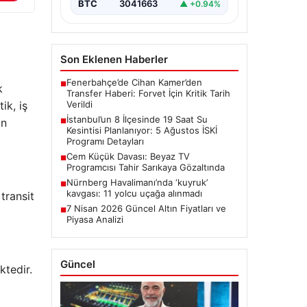
BTC
3041663
▲ +0.94%
Son Eklenen Haberler
Fenerbahçe’de Cihan Kamer’den
■
k
Transfer Haberi: Forvet İçin Kritik Tarih
Verildi
ik, iş
İstanbul’un 8 İlçesinde 19 Saat Su
in
■
Kesintisi Planlanıyor: 5 Ağustos İSKİ
Programı Detayları
Cem Küçük Davası: Beyaz TV
■
Programcısı Tahir Sarıkaya Gözaltında
Nürnberg Havalimanı’nda ‘kuyruk’
■
kavgası: 11 yolcu uçağa alınmadı
transit
7 Nisan 2026 Güncel Altın Fiyatları ve
■
Piyasa Analizi
Güncel
ktedir.