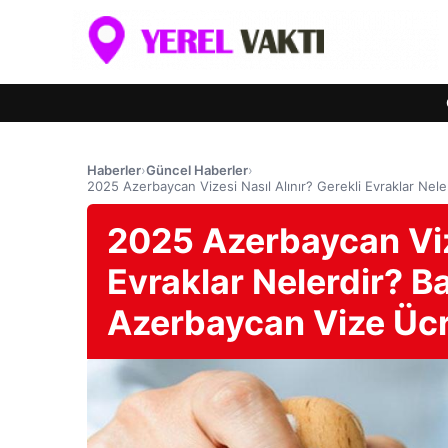
Haberler
›
Güncel Haberler
›
2025 Azerbaycan Vizesi Nasıl Alınır? Gerekli Evraklar Nele
2025 Azerbaycan Vize
Evraklar Nelerdir? Ba
Azerbaycan Vize Ücr