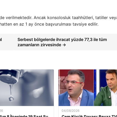
e verilmektedir. Ancak konsolosluk taahhütleri, tatiller vey
hatten en az 1 ay önce başvurulması tavsiye edilir.
l
Serbest bölgelerde ihracat yüzde 77,3 ile tüm
zamanların zirvesinde →
26
04/08/2026
l’un 8 İlçesinde 19 Saat Su
Cem Küçük Davası: Beyaz TV