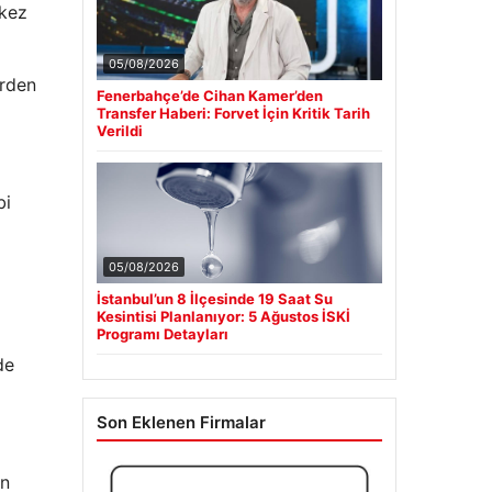
 kez
05/08/2026
irden
Fenerbahçe’de Cihan Kamer’den
Transfer Haberi: Forvet İçin Kritik Tarih
Verildi
bi
05/08/2026
İstanbul’un 8 İlçesinde 19 Saat Su
Kesintisi Planlanıyor: 5 Ağustos İSKİ
Programı Detayları
de
Son Eklenen Firmalar
an