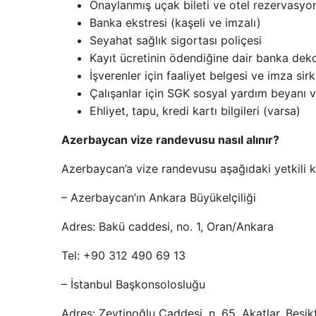
Onaylanmış uçak bileti ve otel rezervasyo
Banka ekstresi (kaşeli ve imzalı)
Seyahat sağlık sigortası poliçesi
Kayıt ücretinin ödendiğine dair banka dek
İşverenler için faaliyet belgesi ve imza sirk
Çalışanlar için SGK sosyal yardım beyanı
Ehliyet, tapu, kredi kartı bilgileri (varsa)
Azerbaycan vize randevusu nasıl alınır?
Azerbaycan’a vize randevusu aşağıdaki yetkili kon
– Azerbaycan’ın Ankara Büyükelçiliği
Adres: Bakü caddesi, no. 1, Oran/Ankara
Tel: +90 312 490 69 13
– İstanbul Başkonsolosluğu
Adres: Zeytinoğlu Caddesi, n. 65, Akatlar, Beşik