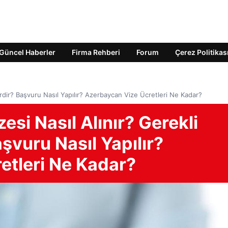
Güncel Haberler
Firma Rehberi
Forum
Çerez Politikas
rdir? Başvuru Nasıl Yapılır? Azerbaycan Vize Ücretleri Ne Kadar?
si Nasıl Alınır? Gerekli
şvuru Nasıl Yapılır?
etleri Ne Kadar?