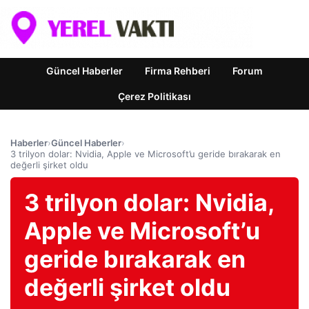
Güncel Haberler
Firma Rehberi
Forum
Çerez Politikası
Haberler
›
Güncel Haberler
›
3 trilyon dolar: Nvidia, Apple ve Microsoft’u geride bırakarak en
değerli şirket oldu
3 trilyon dolar: Nvidia,
Apple ve Microsoft’u
geride bırakarak en
değerli şirket oldu