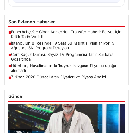
Son Eklenen Haberler
Fenerbahçe’de Cihan Kamer’den Transfer Haberi: Forvet İçin
■
Kritik Tarih Verildi
İstanbul’un 8 İlçesinde 19 Saat Su Kesintisi Planlanıyor: 5
■
Ağustos İSKİ Programı Detayları
Cem Küçük Davası: Beyaz TV Programcısı Tahir Sarıkaya
■
Gözaltında
Nürnberg Havalimanı’nda ‘kuyruk’ kavgası: 11 yolcu uçağa
■
alınmadı
7 Nisan 2026 Güncel Altın Fiyatları ve Piyasa Analizi
■
Güncel
05/08/2026