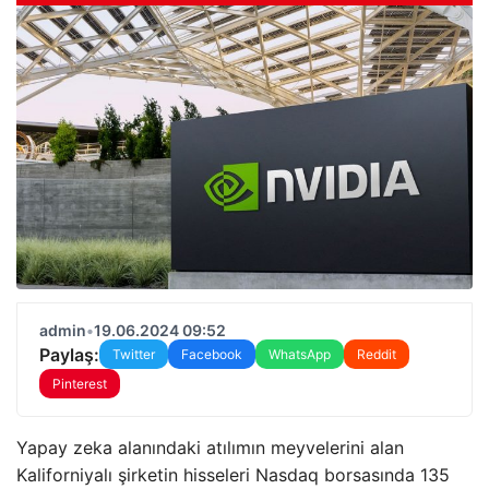
admin
•
19.06.2024 09:52
Paylaş:
Twitter
Facebook
WhatsApp
Reddit
Pinterest
Yapay zeka alanındaki atılımın meyvelerini alan
Kaliforniyalı şirketin hisseleri Nasdaq borsasında 135