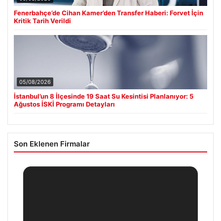
Fenerbahçe’de Cihan Kamer’den Transfer Haberi: Forvet İçin
Kritik Tarih Verildi
05/08/2026
İstanbul’un 8 İlçesinde 19 Saat Su Kesintisi Planlanıyor: 5
Ağustos İSKİ Programı Detayları
Son Eklenen Firmalar