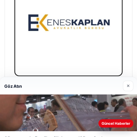
×
Göz Atın
Enes Kaplan Avukatlık Bürosu
28/04/2026
Web sitemizi nasıl kullandığınızı daha iyi anlayabilmek,
Güncel Haberler
deneyiminizi kişiselleştirmek ve geliştirmek amacıyla çerezler
kullanıyoruz.
Çerez Politikamız