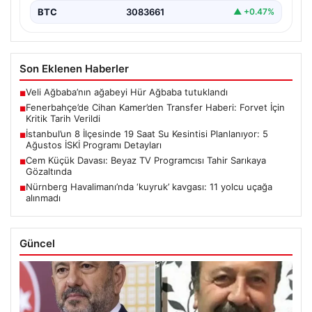
BTC
3083661
▲ +0.47%
Son Eklenen Haberler
Veli Ağbaba’nın ağabeyi Hür Ağbaba tutuklandı
■
Fenerbahçe’de Cihan Kamer’den Transfer Haberi: Forvet İçin
■
Kritik Tarih Verildi
İstanbul’un 8 İlçesinde 19 Saat Su Kesintisi Planlanıyor: 5
■
Ağustos İSKİ Programı Detayları
Cem Küçük Davası: Beyaz TV Programcısı Tahir Sarıkaya
■
Gözaltında
Nürnberg Havalimanı’nda ‘kuyruk’ kavgası: 11 yolcu uçağa
■
alınmadı
Güncel