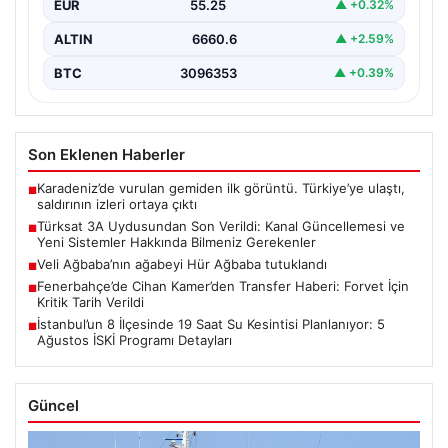
EUR
55.25
▲ +0.32%
ALTIN
6660.6
▲ +2.59%
BTC
3096353
▲ +0.39%
Son Eklenen Haberler
Karadeniz’de vurulan gemiden ilk görüntü. Türkiye’ye ulaştı,
■
saldırının izleri ortaya çıktı
Türksat 3A Uydusundan Son Verildi: Kanal Güncellemesi ve
■
Yeni Sistemler Hakkında Bilmeniz Gerekenler
Veli Ağbaba’nın ağabeyi Hür Ağbaba tutuklandı
■
Fenerbahçe’de Cihan Kamer’den Transfer Haberi: Forvet İçin
■
Kritik Tarih Verildi
İstanbul’un 8 İlçesinde 19 Saat Su Kesintisi Planlanıyor: 5
■
Ağustos İSKİ Programı Detayları
Güncel