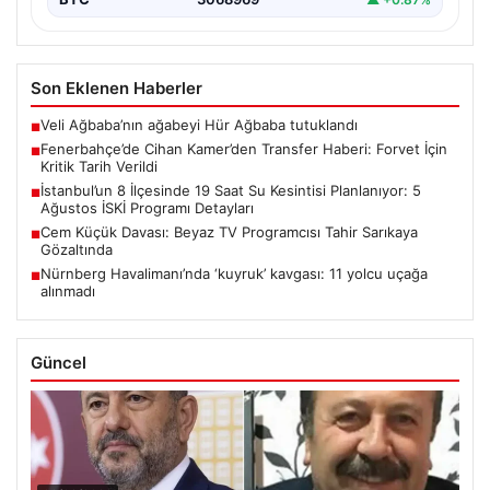
Son Eklenen Haberler
Veli Ağbaba’nın ağabeyi Hür Ağbaba tutuklandı
■
Fenerbahçe’de Cihan Kamer’den Transfer Haberi: Forvet İçin
■
Kritik Tarih Verildi
İstanbul’un 8 İlçesinde 19 Saat Su Kesintisi Planlanıyor: 5
■
Ağustos İSKİ Programı Detayları
Cem Küçük Davası: Beyaz TV Programcısı Tahir Sarıkaya
■
Gözaltında
Nürnberg Havalimanı’nda ‘kuyruk’ kavgası: 11 yolcu uçağa
■
alınmadı
Güncel
06/08/2026
Veli Ağbaba’nın ağabeyi Hür Ağbaba tutuklandı