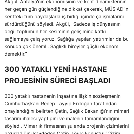
Akgül, Antalya’nın ekonomisinin ve kent dinamiklerinin
her geçen gün güçlendiğine dikkat çekerek, MÜSİAD’ın
kentteki tüm paydaşlarla iş birliği içinde çalışmalarını
sürdürdüğünü söyledi. Akgül, “Sadece iş dünyasının
değil toplumun her kesiminin gelişimine katkı
sağlamaya çalışıyoruz. Sağlığa yapılan yatırımlar da bu
konuda çok önemli. Sağlıklı bireyler güçlü ekonomi
demektir.”
300 YATAKLI YENİ HASTANE
PROJESİNİN SÜRECİ BAŞLADI
300 yataklı hastanenin inşaatına ilişkin sözleşmenin
Cumhurbaşkanı Recep Tayyip Erdoğan tarafından
onaylandığını belirten Çetin, Sağlık Bakanlığı’nın mimari
tasarım ihalesi yaptığını ve ihalenin tamamlandığını
söyledi. Mimarlık firmasının şu anda projenin çizimlerini
hazırladığını kaydeden Çetin, şöyle konuştu: “Çizim