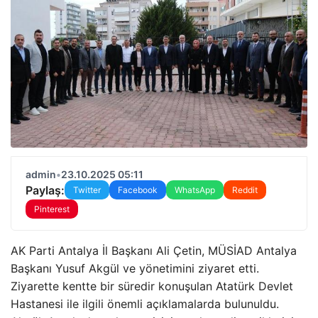
admin
•
23.10.2025 05:11
Paylaş:
Twitter
Facebook
WhatsApp
Reddit
Pinterest
AK Parti Antalya İl Başkanı Ali Çetin, MÜSİAD Antalya
Başkanı Yusuf Akgül ve yönetimini ziyaret etti.
Ziyarette kentte bir süredir konuşulan Atatürk Devlet
Hastanesi ile ilgili önemli açıklamalarda bulunuldu.