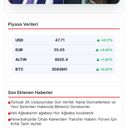
06.08.2026
Veli Ağbaba’nın ağabeyi Hür Ağbaba
Piyasa Verileri
tutuklandı
USD
47.71
▲ +0.17%
EUR
55.05
▲ +0.05%
ALTIN
6620.4
▲ +1.97%
BTC
3083661
▲ +0.47%
Son Eklenen Haberler
Türksat 3A Uydusundan Son Verildi: Kanal Güncellemesi ve
■
Yeni Sistemler Hakkında Bilmeniz Gerekenler
Veli Ağbaba’nın ağabeyi Hür Ağbaba tutuklandı
■
Fenerbahçe’de Cihan Kamer’den Transfer Haberi: Forvet İçin
■
Kritik Tarih Verildi