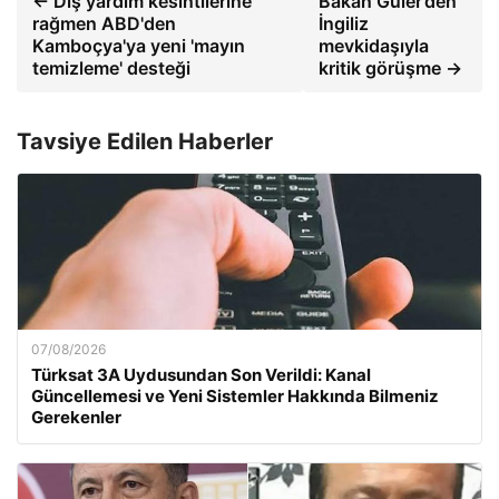
← Dış yardım kesintilerine
Bakan Güler’den
rağmen ABD'den
İngiliz
Kamboçya'ya yeni 'mayın
mevkidaşıyla
temizleme' desteği
kritik görüşme →
Tavsiye Edilen Haberler
07/08/2026
Türksat 3A Uydusundan Son Verildi: Kanal
Güncellemesi ve Yeni Sistemler Hakkında Bilmeniz
Gerekenler