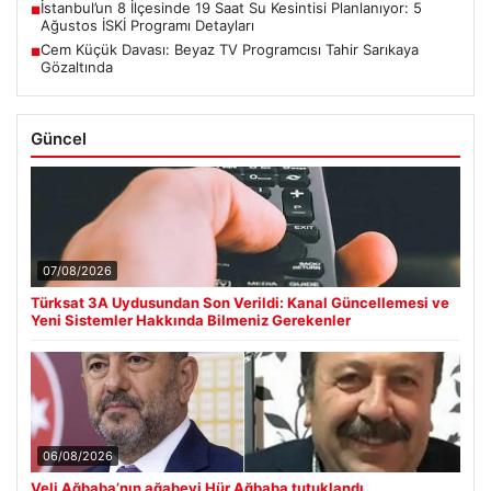
İstanbul’un 8 İlçesinde 19 Saat Su Kesintisi Planlanıyor: 5
■
Ağustos İSKİ Programı Detayları
Cem Küçük Davası: Beyaz TV Programcısı Tahir Sarıkaya
■
Gözaltında
Güncel
07/08/2026
Türksat 3A Uydusundan Son Verildi: Kanal Güncellemesi ve
Yeni Sistemler Hakkında Bilmeniz Gerekenler
06/08/2026
Veli Ağbaba’nın ağabeyi Hür Ağbaba tutuklandı