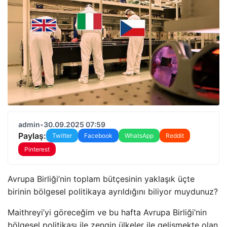
admin
•
30.09.2025 07:59
Paylaş:
Twitter
Facebook
WhatsApp
Reddit
Pinterest
Avrupa Birliği’nin toplam bütçesinin yaklaşık üçte
birinin bölgesel politikaya ayrıldığını biliyor muydunuz?
Maithreyi’yi göreceğim ve bu hafta Avrupa Birliği’nin
bölgesel politikası ile zengin ülkeler ile gelişmekte olan