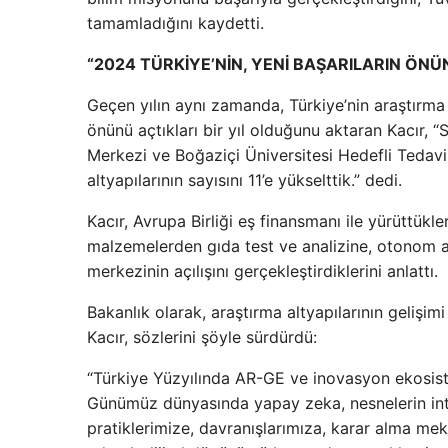
tamamladığını kaydetti.
“2024 TÜRKİYE’NİN, YENİ BAŞARILARIN ÖNÜN
Geçen yılın aynı zamanda, Türkiye’nin araştırma 
önünü açtıkları bir yıl olduğunu aktaran Kacır,
Merkezi ve Boğaziçi Üniversitesi Hedefli Tedavi 
altyapılarının sayısını 11’e yükselttik.” dedi.
Kacır, Avrupa Birliği eş finansmanı ile yürüttü
malzemelerden gıda test ve analizine, otonom a
merkezinin açılışını gerçekleştirdiklerini anlattı.
Bakanlık olarak, araştırma altyapılarının geliş
Kacır, sözlerini şöyle sürdürdü:
“Türkiye Yüzyılında AR-GE ve inovasyon ekosiste
Günümüz dünyasında yapay zeka, nesnelerin inter
pratiklerimize, davranışlarımıza, karar alma mek