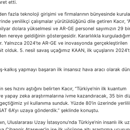
ret etti.
n fazla teknoloji girişimi ve firmalarının bünyesinde kurula
inde yenilikçi çalışmalar yürütüldüğünü dile getiren Kacır, 
1 milyar dolara yükselmesi ve AR-GE personel sayımızın 29 b
n nereye geldiğinin göstergesidir. Kararlılıkla kurguladığım
. Yalnızca 2024’te AR-GE ve inovasyonda gerçekleştirilen
hit olduk. 5. nesil savaş uçağımız KAAN, ilk uçuşlarını 2024’
iniş-kalkış yapmayı başaran ilk insansız hava aracı olarak dü
 ses hızını aştığını belirten Kacır, “Türkiye’nin ilk kuantum
e ve yapay zeka araştırmalarına ivme kazandıracak, 35 bin di
geçtiğimiz yıl kullanıma sunduk. Yüzde 80’in üzerinde yerlili
SAT 6A’yı uzaya gönderdik.” şeklinde konuştu.
nın, Uluslararası Uzay İstasyonu’nda Türkiye’nin insanlı ilk u
va Cihangir Atasever’in ise ilk yörünge altı araştırma uçuşun