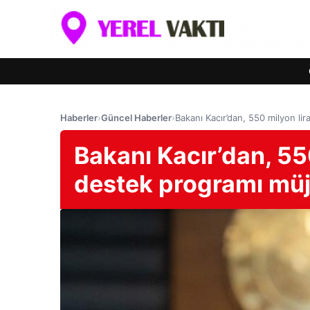
Haberler
›
Güncel Haberler
›
Bakanı Kacır’dan, 550 milyon li
Bakanı Kacır’dan, 550
destek programı müj