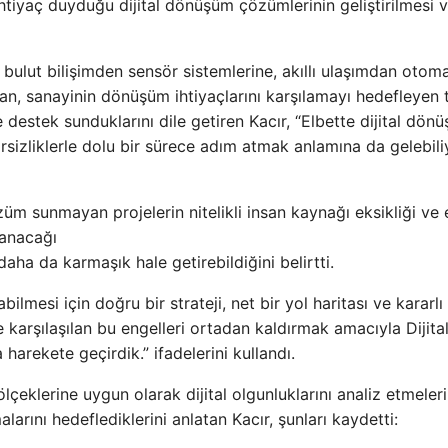
htiyaç duyduğu dijital dönüşüm çözümlerinin geliştirilmesi 
bulut bilişimden sensör sistemlerine, akıllı ulaşımdan oto
an, sanayinin dönüşüm ihtiyaçlarını karşılamayı hedefleyen
 destek sunduklarını dile getiren Kacır, “Elbette dijital dön
rsizliklerle dolu bir sürece adım atmak anlamına da gelebiliy
üm sunmayan projelerin nitelikli insan kaynağı eksikliği ve 
lanacağı
daha da karmaşık hale getirebildiğini belirtti.
ilmesi için doğru bir strateji, net bir yol haritası ve kararlı 
 karşılaşılan bu engelleri ortadan kaldırmak amacıyla Dijita
arekete geçirdik.” ifadelerini kullandı.
lçeklerine uygun olarak dijital olgunluklarını analiz etmeleri
larını hedeflediklerini anlatan Kacır, şunları kaydetti: