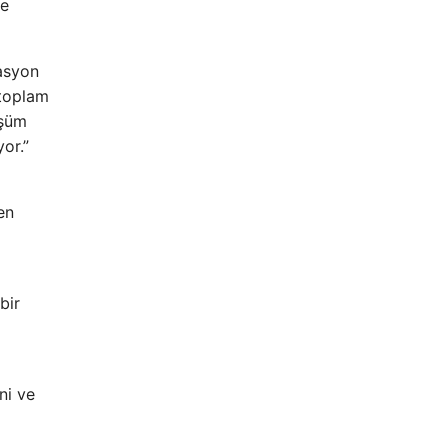
ve
masyon
 toplam
üşüm
or.”
en
bir
l
ni ve