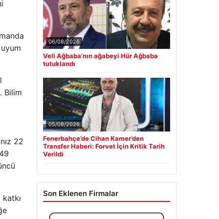
i
zamanda
06/08/2026
e uyum
Veli Ağbaba’nın ağabeyi Hür Ağbaba
tutuklandı
l
. Bilim
05/08/2026
Fenerbahçe’de Cihan Kamer’den
ınız 22
Transfer Haberi: Forvet İçin Kritik Tarih
 49
Verildi
’üncü
Son Eklenen Firmalar
 katkı
ğe