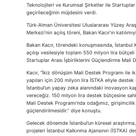
Teknolojileri ve Kurumsal Şirketler ile Startupla
geçirileceğinin müjdesini verdi.
Türk-Alman Üniversitesi Uluslararası Yüzey Ara
Merkezi’nin açılış töreni, Bakan Kacır’ın katılımıyl
Bakan Kacır, törendeki konuşmasında, İstanbul K
açılışı vesilesiyle toplam 550 milyon lira bütçel
Startuplar Arası İşbirliklerini Güçlendirme Mali
Kacır, “İkiz dönüşüm Mali Destek Programı ile i
yapıları için 200 milyon lira İSTKA eliyle deste
İstanbul’un yapay zeka alanındaki inovasyon kap
vereceğiz. 150 milyon lira destek bütçesine sahip
Mali Destek Programı’nda odağımız, girişimcilik 
güçlendirilmesidir.” diye konuştu.
Gelecek dönemde İstanbul’un küresel araştırma,
projeleri İstanbul Kalkınma Ajansının (İSTKA) 