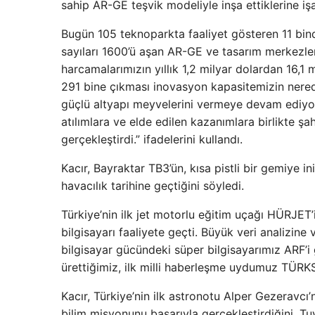
sahip AR-GE teşvik modeliyle inşa ettiklerine işa
Bugün 105 teknoparkta faaliyet gösteren 11 binde
sayıları 1600’ü aşan AR-GE ve tasarım merkezler
harcamalarımızın yıllık 1,2 milyar dolardan 16,
291 bine çıkması inovasyon kapasitemizin nerede
güçlü altyapı meyvelerini vermeye devam ediyor
atılımlara ve elde edilen kazanımlara birlikte şa
gerçekleştirdi.” ifadelerini kullandı.
Kacır, Bayraktar TB3’ün, kısa pistli bir gemiye 
havacılık tarihine geçtiğini söyledi.
Türkiye’nin ilk jet motorlu eğitim uçağı HÜRJET’in
bilgisayarı faaliyete geçti. Büyük veri analizin
bilgisayar gücündeki süper bilgisayarımız ARF’i 
ürettiğimiz, ilk milli haberleşme uydumuz TÜRK
Kacır, Türkiye’nin ilk astronotu Alper Gezeravcı’
bilim misyonunu başarıyla gerçekleştirdiğini, Tu