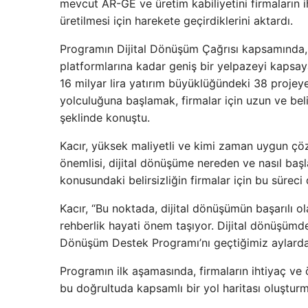
mevcut AR-GE ve üretim kabiliyetini firmaların i
üretilmesi için harekete geçirdiklerini aktardı.
Programın Dijital Dönüşüm Çağrısı kapsamında, 
platformlarına kadar geniş bir yelpazeyi kapsay
16 milyar lira yatırım büyüklüğündeki 38 projeye
yolculuğuna başlamak, firmalar için uzun ve beli
şeklinde konuştu.
Kacır, yüksek maliyetli ve kimi zaman uygun çöz
önemlisi, dijital dönüşüme nereden ve nasıl baş
konusundaki belirsizliğin firmalar için bu süreci 
Kacır, “Bu noktada, dijital dönüşümün başarılı olab
rehberlik hayati önem taşıyor. Dijital dönüşümde
Dönüşüm Destek Programı’nı geçtiğimiz aylarda h
Programın ilk aşamasında, firmaların ihtiyaç ve ö
bu doğrultuda kapsamlı bir yol haritası oluşturma