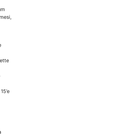
şüm
rmesi,
l
e
mette
e
 15’e
a