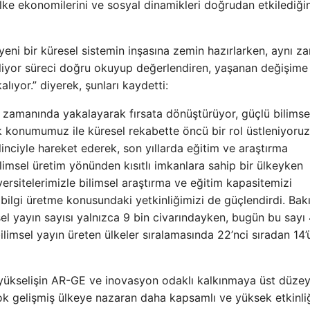
lke ekonomilerini ve sosyal dinamikleri doğrudan etkilediğin
i yeni bir küresel sistemin inşasına zemin hazırlarken, aynı 
inliyor süreci doğru okuyup değerlendiren, yaşanan değişim
lıyor.” diyerek, şunları kaydetti:
 zamanında yakalayarak fırsata dönüştürüyor, güçlü bilimse
ik konumumuz ile küresel rekabette öncü bir rol üstleniyoruz
linciyle hareket ederek, son yıllarda eğitim ve araştırma
ilimsel üretim yönünden kısıtlı imkanlara sahip bir ülkeyken
versitelerimizle bilimsel araştırma ve eğitim kapasitemizi
l bilgi üretme konusundaki yetkinliğimizi de güçlendirdi. Bak
msel yayın sayısı yalnızca 9 bin civarındayken, bugün bu sayı
limsel yayın üreten ülkeler sıralamasında 22’nci sıradan 14
 yükselişin AR-GE ve inovasyon odaklı kalkınmaya üst düzey
k gelişmiş ülkeye nazaran daha kapsamlı ve yüksek etkinli