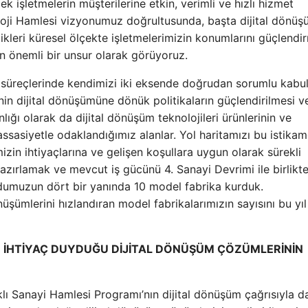
 işletmelerin müşterilerine etkin, verimli ve hızlı hizmet
noloji Hamlesi vizyonumuz doğrultusunda, başta dijital dönü
ikleri küresel ölçekte işletmelerimizin konumlarını güçlendi
için önemli bir unsur olarak görüyoruz.
m süreçlerinde kendimizi iki eksende doğrudan sorumlu kabu
nin dijital dönüşümüne dönük politikaların güçlendirilmesi v
lığı olarak da dijital dönüşüm teknolojileri ürünlerinin ve
 hassasiyetle odaklandığımız alanlar. Yol haritamızı bu istika
izin ihtiyaçlarına ve gelişen koşullara uygun olarak sürekli
hazırlamak ve mevcut iş gücünü 4. Sanayi Devrimi ile birlikt
rdumuzun dört bir yanında 10 model fabrika kurduk.
önüşümlerini hızlandıran model fabrikalarımızın sayısını bu yıl
IN İHTİYAÇ DUYDUĞU DİJİTAL DÖNÜŞÜM ÇÖZÜMLERİNİN
klı Sanayi Hamlesi Programı’nın dijital dönüşüm çağrısıyla d