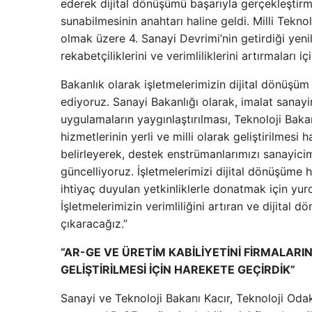
ederek dijital dönüşümü başarıyla gerçekleştirmek
sunabilmesinin anahtarı haline geldi. Milli Tek
olmak üzere 4. Sanayi Devrimi’nin getirdiği yenil
rekabetçiliklerini ve verimliliklerini artırmaları 
Bakanlık olarak işletmelerimizin dijital dönüşü
ediyoruz. Sanayi Bakanlığı olarak, imalat sanayi
uygulamaların yaygınlaştırılması, Teknoloji Bakan
hizmetlerinin yerli ve milli olarak geliştirilmesi
belirleyerek, destek enstrümanlarımızı sanayicim
güncelliyoruz. İşletmelerimizi dijital dönüşüme 
ihtiyaç duyulan yetkinliklerle donatmak için yu
İşletmelerimizin verimliliğini artıran ve dijital d
çıkaracağız.”
“AR-GE VE ÜRETİM KABİLİYETİNİ FİRMALAR
GELİŞTİRİLMESİ İÇİN HAREKETE GEÇİRDİK”
Sanayi ve Teknoloji Bakanı Kacır, Teknoloji Oda