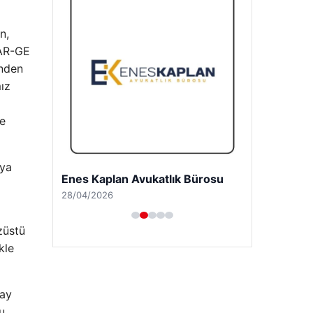
n,
“AR-GE
inden
ız
te
nya
Trend Yapı Akustik
18/04/2026
züstü
kle
zay
u