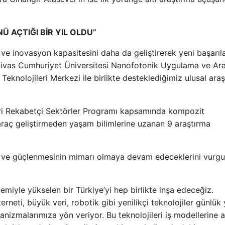
Ü AÇTIĞI BİR YIL OLDU”
ve inovasyon kapasitesini daha da geliştirerek yeni başarıla
 “Sivas Cumhuriyet Üniversitesi Nanofotonik Uygulama ve Ar
Teknolojileri Merkezi ile birlikte desteklediğimiz ulusal ara
kleri Rekabetçi Sektörler Programı kapsamında kompozit
raç geliştirmeden yaşam bilimlerine uzanan 9 araştırma
imi ve güçlenmesinin mimarı olmaya devam edeceklerini vurg
miyle yükselen bir Türkiye’yi hep birlikte inşa edeceğiz.
neti, büyük veri, robotik gibi yenilikçi teknolojiler günlü
anizmalarımıza yön veriyor. Bu teknolojileri iş modellerine 