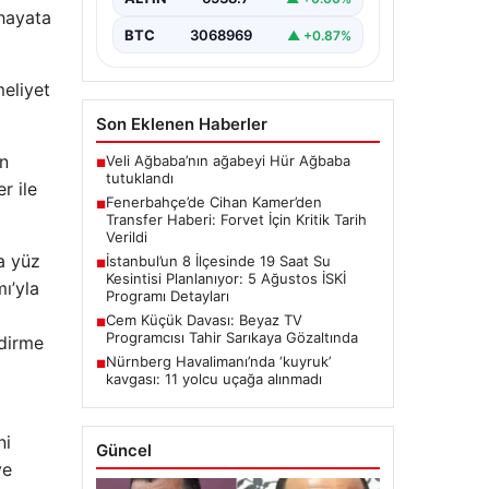
onarım çalışmaları kapsamında…
 hayata
BTC
3068969
▲ +0.87%
eliyet
Son Eklenen Haberler
in
Veli Ağbaba’nın ağabeyi Hür Ağbaba
■
tutuklandı
r ile
Fenerbahçe’de Cihan Kamer’den
■
Transfer Haberi: Forvet İçin Kritik Tarih
Verildi
a yüz
İstanbul’un 8 İlçesinde 19 Saat Su
■
Kesintisi Planlanıyor: 5 Ağustos İSKİ
ı’yla
Programı Detayları
Cem Küçük Davası: Beyaz TV
■
Programcısı Tahir Sarıkaya Gözaltında
ndirme
Nürnberg Havalimanı’nda ‘kuyruk’
■
kavgası: 11 yolcu uçağa alınmadı
ni
Güncel
ve