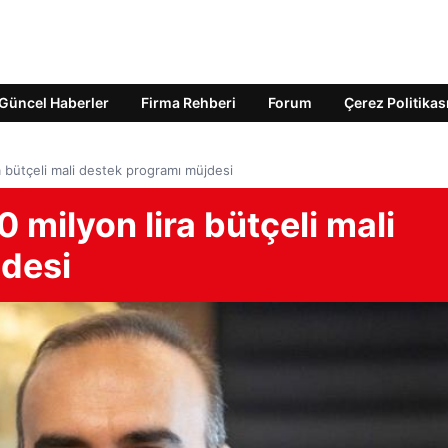
Güncel Haberler
Firma Rehberi
Forum
Çerez Politikas
ra bütçeli mali destek programı müjdesi
 milyon lira bütçeli mali
desi