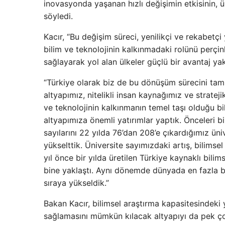
inovasyonda yaşanan hızlı değişimin etkisinin, ü
söyledi.
Kacır, “Bu değişim süreci, yenilikçi ve rekabetç
bilim ve teknolojinin kalkınmadaki rolünü perç
sağlayarak yol alan ülkeler güçlü bir avantaj yaka
“Türkiye olarak biz de bu dönüşüm sürecini tam
altyapımız, nitelikli insan kaynağımız ve stratej
ve teknolojinin kalkınmanın temel taşı olduğu bi
altyapımıza önemli yatırımlar yaptık. Önceleri b
sayılarını 22 yılda 76’dan 208’e çıkardığımız üni
yükselttik. Üniversite sayımızdaki artış, bilimse
yıl önce bir yılda üretilen Türkiye kaynaklı bili
bine yaklaştı. Aynı dönemde dünyada en fazla bi
sıraya yükseldik.”
Bakan Kacır, bilimsel araştırma kapasitesindeki
sağlamasını mümkün kılacak altyapıyı da pek ço