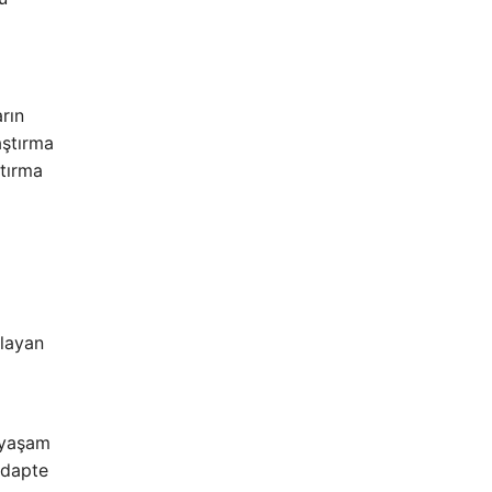
rın
aştırma
ştırma
ulayan
k yaşam
adapte