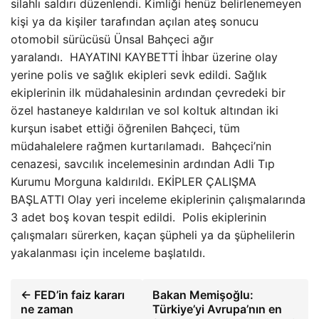
silahlı saldırı düzenlendi. Kimliği henüz belirlenemeyen
kişi ya da kişiler tarafından açılan ateş sonucu
otomobil sürücüsü Ünsal Bahçeci ağır
yaralandı. HAYATINI KAYBETTİ İhbar üzerine olay
yerine polis ve sağlık ekipleri sevk edildi. Sağlık
ekiplerinin ilk müdahalesinin ardından çevredeki bir
özel hastaneye kaldırılan ve sol koltuk altından iki
kurşun isabet ettiği öğrenilen Bahçeci, tüm
müdahalelere rağmen kurtarılamadı. Bahçeci’nin
cenazesi, savcılık incelemesinin ardından Adli Tıp
Kurumu Morguna kaldırıldı. EKİPLER ÇALIŞMA
BAŞLATTI Olay yeri inceleme ekiplerinin çalışmalarında
3 adet boş kovan tespit edildi. Polis ekiplerinin
çalışmaları sürerken, kaçan şüpheli ya da şüphelilerin
yakalanması için inceleme başlatıldı.
← FED’in faiz kararı
Bakan Memişoğlu:
ne zaman
Türkiye’yi Avrupa’nın en