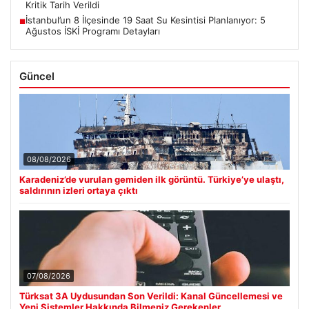
Kritik Tarih Verildi
İstanbul’un 8 İlçesinde 19 Saat Su Kesintisi Planlanıyor: 5
■
Ağustos İSKİ Programı Detayları
Güncel
08/08/2026
Karadeniz’de vurulan gemiden ilk görüntü. Türkiye’ye ulaştı,
saldırının izleri ortaya çıktı
07/08/2026
Türksat 3A Uydusundan Son Verildi: Kanal Güncellemesi ve
Yeni Sistemler Hakkında Bilmeniz Gerekenler