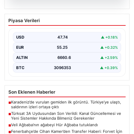
07.08.2026
Türksat 3A Uydusundan Son Verildi:
Piyasa Verileri
Kanal Güncellemesi ve Yeni Sistemler
Hakkında Bilmeniz Gerekenler
USD
47.74
▲ +0.18%
Türksat 3A uydusu, uzun yıllardır ülke radyo ve
televizyon yayıncılığında kritik bir rol oynayan…
EUR
55.25
▲ +0.32%
ALTIN
6660.6
▲ +2.59%
BTC
3096353
▲ +0.39%
Son Eklenen Haberler
Karadeniz’de vurulan gemiden ilk görüntü. Türkiye’ye ulaştı,
■
saldırının izleri ortaya çıktı
Türksat 3A Uydusundan Son Verildi: Kanal Güncellemesi ve
■
Yeni Sistemler Hakkında Bilmeniz Gerekenler
Veli Ağbaba’nın ağabeyi Hür Ağbaba tutuklandı
■
Fenerbahçe’de Cihan Kamer’den Transfer Haberi: Forvet İçin
■