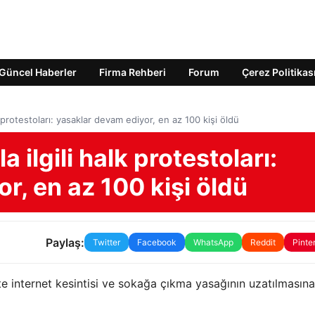
Güncel Haberler
Firma Rehberi
Forum
Çerez Politikas
k protestoları: yasaklar devam ediyor, en az 100 kişi öldü
 ilgili halk protestoları:
r, en az 100 kişi öldü
Paylaş:
Twitter
Facebook
WhatsApp
Reddit
Pinte
te internet kesintisi ve sokağa çıkma yasağının uzatılmasına