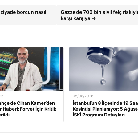
 ziyade borcun nasıl
Gazze’de 700 bin sivil felç riskiyl
karşı karşıya →
26
05/08/2026
ahçe’de Cihan Kamer’den
İstanbul’un 8 İlçesinde 19 Saa
 Haberi: Forvet İçin Kritik
Kesintisi Planlanıyor: 5 Ağus
rildi
İSKİ Programı Detayları