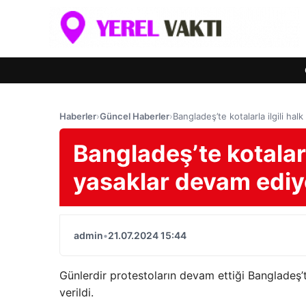
Haberler
›
Güncel Haberler
›
Bangladeş’te kotalarla ilgili hal
Bangladeş’te kotalarla
yasaklar devam ediyo
admin
•
21.07.2024 15:44
Günlerdir protestoların devam ettiği Bangladeş’
verildi.