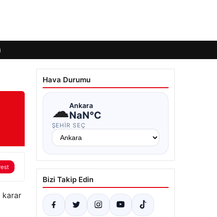
ı
Hava Durumu
☁
Ankara
NaN°C
ŞEHIR SEÇ
rest
Bizi Takip Edin
 karar