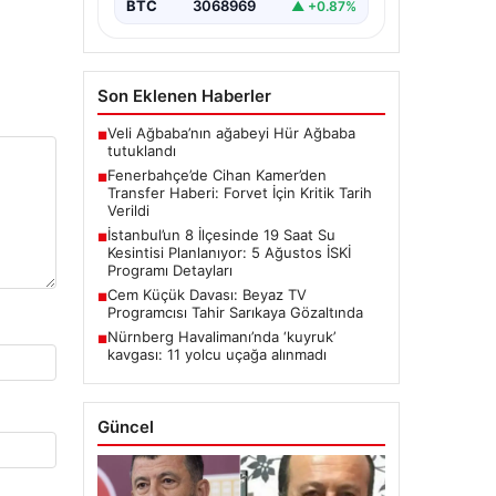
BTC
3068969
▲ +0.87%
Son Eklenen Haberler
Veli Ağbaba’nın ağabeyi Hür Ağbaba
■
tutuklandı
Fenerbahçe’de Cihan Kamer’den
■
Transfer Haberi: Forvet İçin Kritik Tarih
Verildi
İstanbul’un 8 İlçesinde 19 Saat Su
■
Kesintisi Planlanıyor: 5 Ağustos İSKİ
Programı Detayları
Cem Küçük Davası: Beyaz TV
■
Programcısı Tahir Sarıkaya Gözaltında
Nürnberg Havalimanı’nda ‘kuyruk’
■
kavgası: 11 yolcu uçağa alınmadı
Güncel