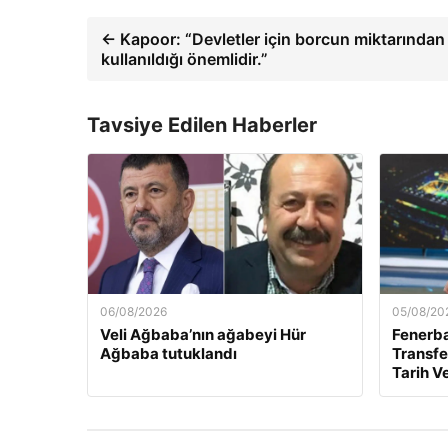
← Kapoor: “Devletler için borcun miktarından
kullanıldığı önemlidir.”
Tavsiye Edilen Haberler
06/08/2026
05/08/20
Veli Ağbaba’nın ağabeyi Hür
Fenerb
Ağbaba tutuklandı
Transfer
Tarih Ve