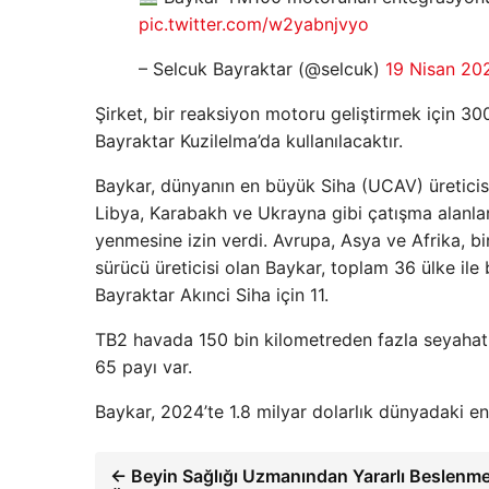
pic.twitter.com/w2yabnjvyo
– Selcuk Bayraktar (@selcuk)
19 Nisan 20
Şirket, bir reaksiyon motoru geliştirmek için 300
Bayraktar Kuzilelma’da kullanılacaktır.
Baykar, dünyanın en büyük Siha (UCAV) üreticisi o
Libya, Karabakh ve Ukrayna gibi çatışma alanları
yenmesine izin verdi. Avrupa, Asya ve Afrika, b
sürücü üreticisi olan Baykar, toplam 36 ülke ile
Bayraktar Akınci Siha için 11.
TB2 havada 150 bin kilometreden fazla seyahat e
65 payı var.
Baykar, 2024’te 1.8 milyar dolarlık dünyadaki e
← Beyin Sağlığı Uzmanından Yararlı Beslenm