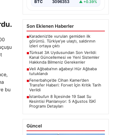
oynayan…
BTC
3096353
▲ +0.39%
rdu.
Son Eklenen Haberler
Karadeniz’de vurulan gemiden ilk
■
100
görüntü. Türkiye’ye ulaştı, saldırının
izleri ortaya çıktı
uçuşu
Türksat 3A Uydusundan Son Verildi:
■
t
Kanal Güncellemesi ve Yeni Sistemler
Hakkında Bilmeniz Gerekenler
Veli Ağbaba’nın ağabeyi Hür Ağbaba
■
tutuklandı
nce,
Fenerbahçe’de Cihan Kamer’den
■
na
Transfer Haberi: Forvet İçin Kritik Tarih
ve bu
Verildi
İstanbul’un 8 İlçesinde 19 Saat Su
■
Kesintisi Planlanıyor: 5 Ağustos İSKİ
Programı Detayları
Güncel