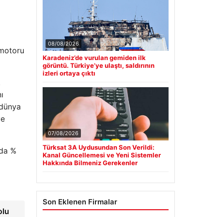
08/08/2026
 motoru
Karadeniz’de vurulan gemiden ilk
görüntü. Türkiye’ye ulaştı, saldırının
izleri ortaya çıktı
.
ı
 dünya
ve
07/08/2026
Türksat 3A Uydusundan Son Verildi:
nda %
Kanal Güncellemesi ve Yeni Sistemler
Hakkında Bilmeniz Gerekenler
Son Eklenen Firmalar
olu