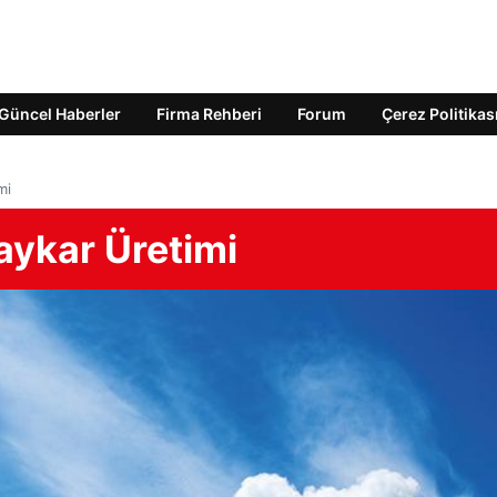
Güncel Haberler
Firma Rehberi
Forum
Çerez Politikas
mi
aykar Üretimi