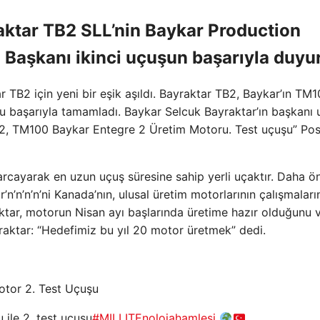
aktar TB2 SLL’nin Baykar Production
Başkanı ikinci uçuşun başarıyla duyu
 TB2 için yeni bir eşik aşıldı. Bayraktar TB2, Baykar’ın TM
 başarıyla tamamladı. Baykar Selcuk Bayraktar’ın başkanı 
2, TM100 Baykar Entegre 2 Üretim Motoru. Test uçuşu” Pos
rcayarak en uzun uçuş süresine sahip yerli uçaktır. Daha ö
’n’n’n’n’ni Kanada’nın, ulusal üretim motorlarının çalışmaları
ktar, motorun Nisan ayı başlarında üretime hazır olduğunu 
ayraktar: “Hedefimiz bu yıl 20 motor üretmek” dedi.
tor 2. Test Uçuşu
le 2. test uçuşu
#MILLITEnolojahamlesi