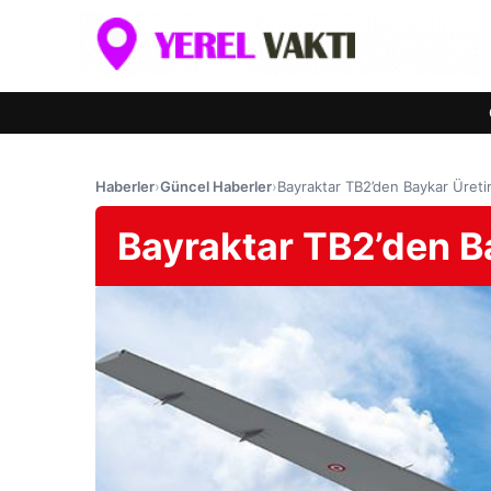
Haberler
›
Güncel Haberler
›
Bayraktar TB2’den Baykar Üreti
Bayraktar TB2’den B