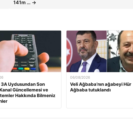
141m … →
26
06/08/2026
t 3A Uydusundan Son
Veli Ağbaba’nın ağabeyi Hür
: Kanal Güncellemesi ve
Ağbaba tutuklandı
stemler Hakkında Bilmeniz
nler