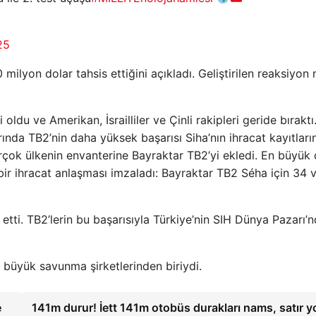
25
 milyon dolar tahsis ettiğini açıkladı. Geliştirilen reaksiyon
ldu ve Amerikan, İsrailliler ve Çinli rakipleri geride bıraktı
nda TB2’nin daha yüksek başarısı Siha’nın ihracat kayıtların
irçok ülkenin envanterine Bayraktar TB2’yi ekledi. En büyük
 bir ihracat anlaşması imzaladı: Bayraktar TB2 Séha için 34 
tti. TB2’lerin bu başarısıyla Türkiye’nin SIH Dünya Pazarı’
n büyük savunma şirketlerinden biriydi.
e
141m durur! İett 141m otobüs durakları nams, satır y