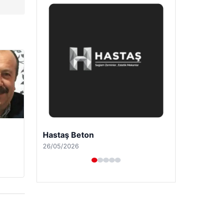
Enes Kaplan Avukatlık Bürosu
28/04/2026