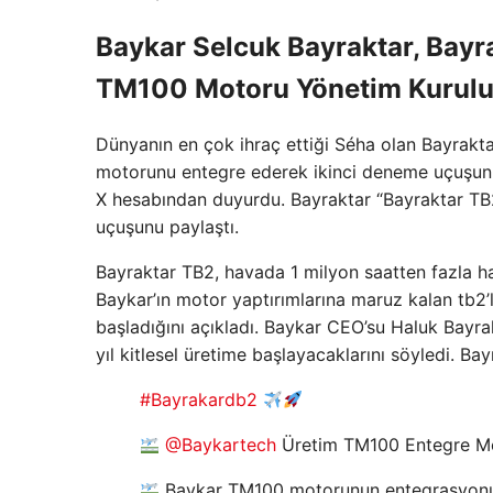
Baykar Selcuk Bayraktar, Bayr
TM100 Motoru Yönetim Kurulu 
Dünyanın en çok ihraç ettiği Séha olan Bayraktar
motorunu entegre ederek ikinci deneme uçuşunu
X hesabından duyurdu. Bayraktar “Bayraktar TB
uçuşunu paylaştı.
Bayraktar TB2, havada 1 milyon saatten fazla ha
Baykar’ın motor yaptırımlarına maruz kalan tb2’lr
başladığını açıkladı. Baykar CEO’su Haluk Bayra
yıl kitlesel üretime başlayacaklarını söyledi. B
#Bayrakardb2
@Baykartech
Üretim TM100 Entegre Mo
Baykar TM100 motorunun entegrasyonu i