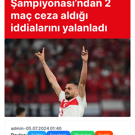
Şampiyonası’ndan 2
maç ceza aldığı
iddialarını yalanladı
admin
•
05.07.2024 01:40
Paylaş:
Twitter
Facebook
WhatsApp
Reddit