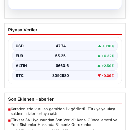
05.08.2026
İstanbul’un 8 İlçesinde 19 Saat Su
Piyasa Verileri
Kesintisi Planlanıyor: 5 Ağustos İSKİ
Programı Detayları
USD
47.74
▲ +0.18%
İstanbul Su ve Kanalizasyon İdaresi (İSKİ), önümüzdeki
günlerde planlanan bakım ve onarım çalışmaları
EUR
55.25
▲ +0.32%
kapsamında…
ALTIN
6660.6
▲ +2.59%
BTC
3092980
▼ -0.09%
Son Eklenen Haberler
Karadeniz’de vurulan gemiden ilk görüntü. Türkiye’ye ulaştı,
■
saldırının izleri ortaya çıktı
Türksat 3A Uydusundan Son Verildi: Kanal Güncellemesi ve
■
Yeni Sistemler Hakkında Bilmeniz Gerekenler