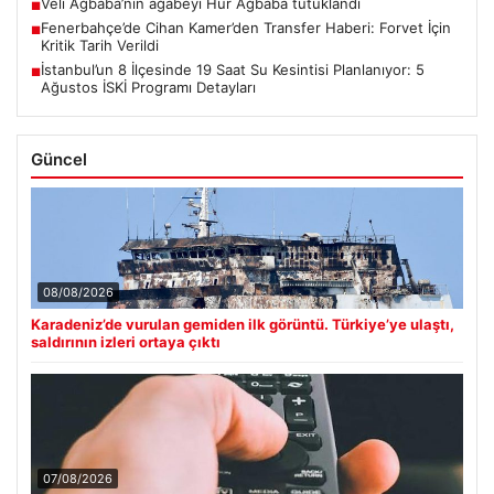
Veli Ağbaba’nın ağabeyi Hür Ağbaba tutuklandı
■
Fenerbahçe’de Cihan Kamer’den Transfer Haberi: Forvet İçin
■
Kritik Tarih Verildi
İstanbul’un 8 İlçesinde 19 Saat Su Kesintisi Planlanıyor: 5
■
Ağustos İSKİ Programı Detayları
Güncel
08/08/2026
Karadeniz’de vurulan gemiden ilk görüntü. Türkiye’ye ulaştı,
saldırının izleri ortaya çıktı
07/08/2026