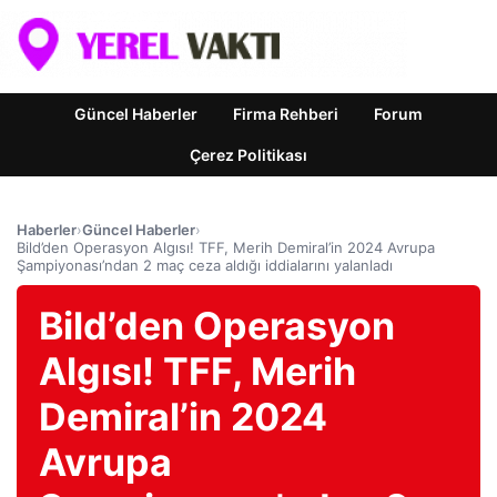
Güncel Haberler
Firma Rehberi
Forum
Çerez Politikası
Haberler
›
Güncel Haberler
›
Bild’den Operasyon Algısı! TFF, Merih Demiral’in 2024 Avrupa
Şampiyonası’ndan 2 maç ceza aldığı iddialarını yalanladı
Bild’den Operasyon
Algısı! TFF, Merih
Demiral’in 2024
Avrupa