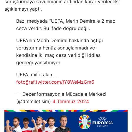
soruşturmaya savunmanın ardından karar verilecek.”
açıklamayı yaptı.
Bazı medyada “UEFA, Merih Demiral’e 2 maç
ceza verdi”. Bu ifade doğru değil.
UEFA’nın Merih Demiral hakkında açtığı
soruşturma henüz sonuçlanmadı ve
kendisine iki maç ceza verildiği iddiası
gerçeği yansıtmıyor.
UEFA, milli takım…
fotoğraf.twitter.com/jY8WeMzGm6
— Dezenformasyonla Mücadele Merkezi
(@dmmiletisim)
4 Temmuz 2024