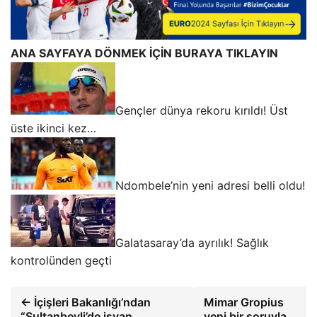
ANA SAYFAYA DÖNMEK İÇİN BURAYA TIKLAYIN
Gençler dünya rekoru kırıldı! Üst
üste ikinci kez…
Ndombele’nin yeni adresi belli oldu!
Galatasaray’da ayrılık! Sağlık
kontrolünden geçti
← İçişleri Bakanlığı’ndan
Mimar Gropius
“Sultanbeyli’de isyan
yeni bir soruyla