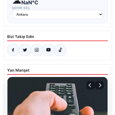
☁
NaN°C
ŞEHIR SEÇ
Bizi Takip Edin
Yan Manşet