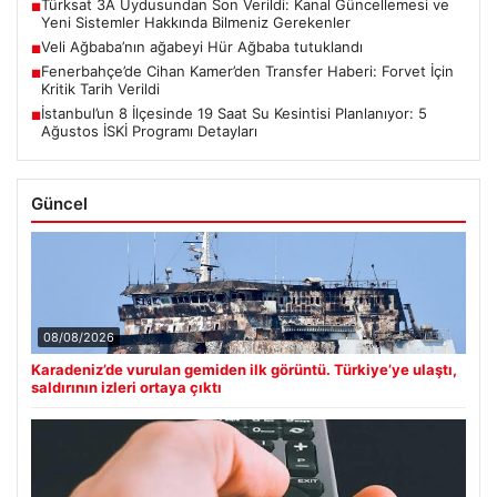
Türksat 3A Uydusundan Son Verildi: Kanal Güncellemesi ve
■
Yeni Sistemler Hakkında Bilmeniz Gerekenler
Veli Ağbaba’nın ağabeyi Hür Ağbaba tutuklandı
■
Fenerbahçe’de Cihan Kamer’den Transfer Haberi: Forvet İçin
■
Kritik Tarih Verildi
İstanbul’un 8 İlçesinde 19 Saat Su Kesintisi Planlanıyor: 5
■
Ağustos İSKİ Programı Detayları
Güncel
08/08/2026
Karadeniz’de vurulan gemiden ilk görüntü. Türkiye’ye ulaştı,
saldırının izleri ortaya çıktı