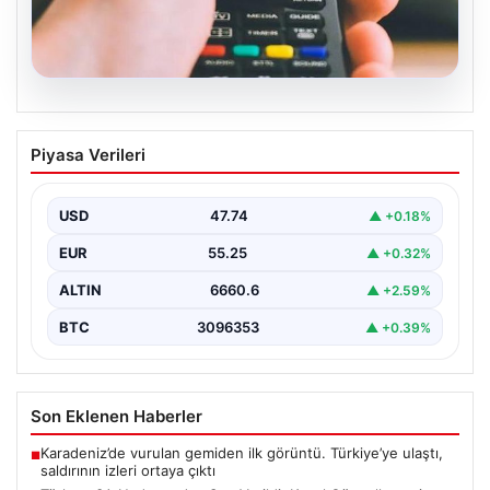
07.08.2026
Türksat 3A Uydusundan Son Verildi:
Piyasa Verileri
Kanal Güncellemesi ve Yeni Sistemler
Hakkında Bilmeniz Gerekenler
USD
47.74
▲ +0.18%
Türksat 3A uydusu, uzun yıllardır ülke radyo ve
televizyon yayıncılığında kritik bir rol oynayan…
EUR
55.25
▲ +0.32%
ALTIN
6660.6
▲ +2.59%
BTC
3096353
▲ +0.39%
Son Eklenen Haberler
Karadeniz’de vurulan gemiden ilk görüntü. Türkiye’ye ulaştı,
■
saldırının izleri ortaya çıktı