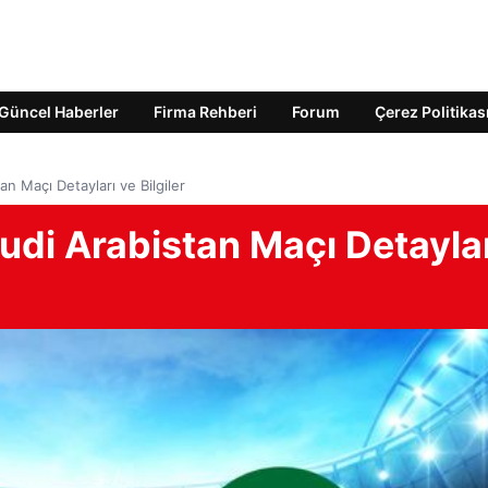
Güncel Haberler
Firma Rehberi
Forum
Çerez Politikas
n Maçı Detayları ve Bilgiler
udi Arabistan Maçı Detayla