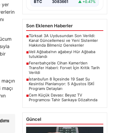
BTC
3083661
▲ +0.47%
 yer
erlerin
nı
Son Eklenen Haberler
Türksat 3A Uydusundan Son Verildi:
■
 hücum
Kanal Güncellemesi ve Yeni Sistemler
Hakkında Bilmeniz Gerekenler
sıyla
Veli Ağbaba’nın ağabeyi Hür Ağbaba
■
bir
tutuklandı
Fenerbahçe’de Cihan Kamer’den
■
Transfer Haberi: Forvet İçin Kritik Tarih
Verildi
İstanbul’un 8 İlçesinde 19 Saat Su
■
n maçın
Kesintisi Planlanıyor: 5 Ağustos İSKİ
i maçı
Programı Detayları
Cem Küçük Davası: Beyaz TV
nın
■
Programcısı Tahir Sarıkaya Gözaltında
Güncel
dımı