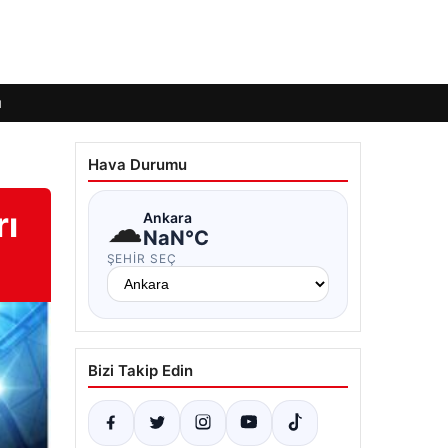
ı
Hava Durumu
rı
☁
Ankara
NaN°C
ŞEHIR SEÇ
Bizi Takip Edin