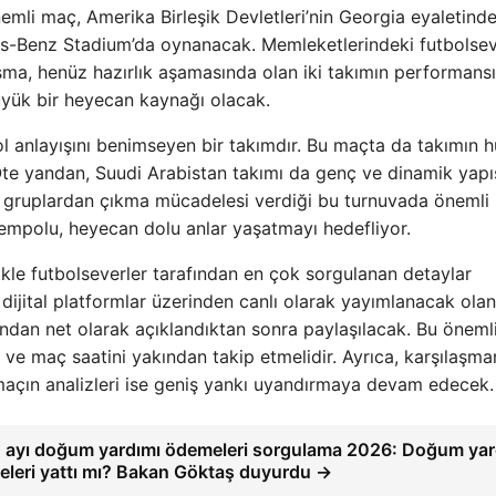
mli maç, Amerika Birleşik Devletleri’nin Georgia eyaletinde
s-Benz Stadium’da oynanacak. Memleketlerindeki futbolsev
aşma, henüz hazırlık aşamasında olan iki takımın performansı
büyük bir heyecan kaynağı olacak.
ol anlayışını benimseyen bir takımdır. Bu maçta da takımın
. Öte yandan, Suudi Arabistan takımı da genç ve dinamik yapı
da gruplardan çıkma mücadelesi verdiği bu turnuvada önemli 
tempolu, heyecan dolu anlar yaşatmayı hedefliyor.
likle futbolseverler tarafından en çok sorgulanan detaylar
 dijital platformlar üzerinden canlı olarak yayımlanacak ola
fından net olarak açıklandıktan sonra paylaşılacak. Bu öneml
nı ve maç saatini yakından takip etmelidir. Ayrıca, karşılaşma
maçın analizleri ise geniş yankı uyandırmaya devam edecek.
 ayı doğum yardımı ödemeleri sorgulama 2026: Doğum yar
leri yattı mı? Bakan Göktaş duyurdu →