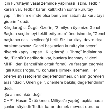
için kurultayın yasal zeminde yapılması lazım. Tedbir
kararı var. Tedbir kararı kalktıktan sonra kurultay
yapılır. Benim elimde olsa ben yarın sabah da kurultaya
giderim” dedi.
Kılıçdaroğlu, Özgür Özel’in, “2 milyon üyemize Genel
Başkan seçtirmeyi teklif ediyorum” önerisine de, “Genel
başkanın nasıl seçileceği belli. Siz kurultayı devre dışı
bırakamazsınız. Genel başkanları kurultaylar seçer”
diyerek kapıyı kapattı. Kılıçdaroğlu, “ihraç” iddialarına
da, “Bir sürü dedikodu var, bunlara inanmayın” dedi.
MHP lideri Bahçeli’nin ortak formül ve feragat çağrıyla
ilgili Kılıçdaroğlu, “O konulara girmek istemem. Her
öneriyi siyasetçilerin değerlendirmesi, onların görevleri
arasındadır. Öneri gelir, önerilere bakılır, değerlendirilir”
dedi.
‘Şu an mümkün değil’
CHP’li Hasan Öztürkmen, Milliyet’e yaptığı açıklamada
şunları söyledi:“Tedbir kararı demek mevcut durumu