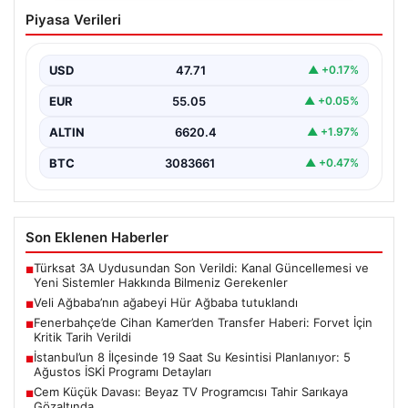
Veli Ağbaba’nın ağabeyi Hür Ağbaba
Piyasa Verileri
tutuklandı
USD
47.71
▲ +0.17%
EUR
55.05
▲ +0.05%
ALTIN
6620.4
▲ +1.97%
BTC
3083661
▲ +0.47%
Son Eklenen Haberler
Türksat 3A Uydusundan Son Verildi: Kanal Güncellemesi ve
■
Yeni Sistemler Hakkında Bilmeniz Gerekenler
Veli Ağbaba’nın ağabeyi Hür Ağbaba tutuklandı
■
Fenerbahçe’de Cihan Kamer’den Transfer Haberi: Forvet İçin
■
Kritik Tarih Verildi
İstanbul’un 8 İlçesinde 19 Saat Su Kesintisi Planlanıyor: 5
■
Ağustos İSKİ Programı Detayları
Cem Küçük Davası: Beyaz TV Programcısı Tahir Sarıkaya
■
Gözaltında