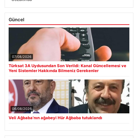
Güncel
07/08/2026
Türksat 3A Uydusundan Son Verildi: Kanal Güncellemesi ve
Yeni Sistemler Hakkında Bilmeniz Gerekenler
06/08/2026
Veli Ağbaba’nın ağabeyi Hür Ağbaba tutuklandı