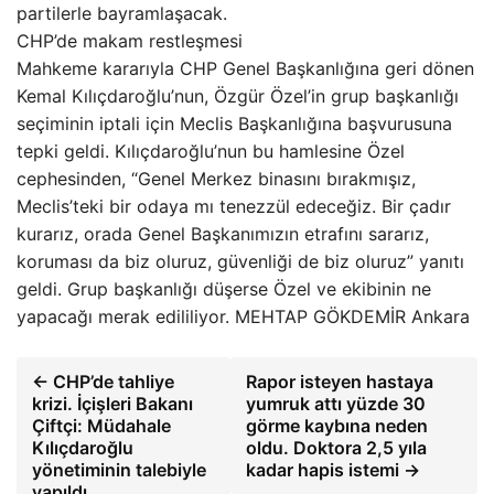
partilerle bayramlaşacak.
CHP’de makam restleşmesi
Mahkeme kararıyla CHP Genel Başkanlığına geri dönen
Kemal Kılıçdaroğlu’nun, Özgür Özel’in grup başkanlığı
seçiminin iptali için Meclis Başkanlığına başvurusuna
tepki geldi. Kılıçdaroğlu’nun bu hamlesine Özel
cephesinden, “Genel Merkez binasını bırakmışız,
Meclis’teki bir odaya mı tenezzül edeceğiz. Bir çadır
kurarız, orada Genel Başkanımızın etrafını sararız,
koruması da biz oluruz, güvenliği de biz oluruz” yanıtı
geldi. Grup başkanlığı düşerse Özel ve ekibinin ne
yapacağı merak edililiyor. MEHTAP GÖKDEMİR Ankara
← CHP’de tahliye
Rapor isteyen hastaya
krizi. İçişleri Bakanı
yumruk attı yüzde 30
Çiftçi: Müdahale
görme kaybına neden
Kılıçdaroğlu
oldu. Doktora 2,5 yıla
yönetiminin talebiyle
kadar hapis istemi →
yapıldı