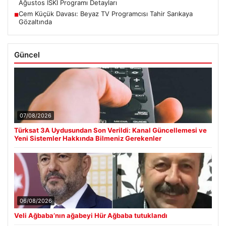
Ağustos İSKİ Programı Detayları
Cem Küçük Davası: Beyaz TV Programcısı Tahir Sarıkaya
■
Gözaltında
Güncel
07/08/2026
Türksat 3A Uydusundan Son Verildi: Kanal Güncellemesi ve
Yeni Sistemler Hakkında Bilmeniz Gerekenler
06/08/2026
Veli Ağbaba’nın ağabeyi Hür Ağbaba tutuklandı