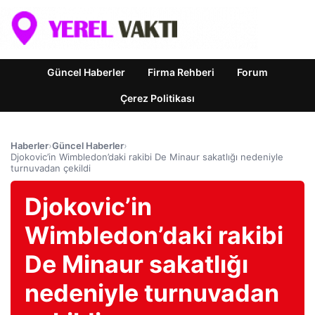
Güncel Haberler
Firma Rehberi
Forum
Çerez Politikası
Haberler
›
Güncel Haberler
›
Djokovic’in Wimbledon’daki rakibi De Minaur sakatlığı nedeniyle
turnuvadan çekildi
Djokovic’in
Wimbledon’daki rakibi
De Minaur sakatlığı
nedeniyle turnuvadan