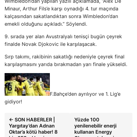
Wimbledon’dan yapılan yazılı açıklamada, “Alex De
Minaur, Arthur Fils’e karşı oynadığı 4. tur maçında
kalçasından sakatlandıktan sonra Wimbledon’dan
emekli olduğunu açıkladı.” Söylendi.
9. sırada yer alan Avustralyalı tenisçi bugün çeyrek
finalde Novak Djokovic ile karşılaşacak.
Sırp takımı, rakibinin sakatlığı nedeniyle çeyrek final
karşılaşmasını yarıda bırakmadan yarı finale yükseldi.
F.Bahçe’den ayrılıyor ve 1. Lig’e
gidiyor!
← SON HABERLER |
Yüzde 100
Yargıtay’dan Adnan
yenilenebilir enerji
Oktar’a kötü haber! 8
kullanan Energy