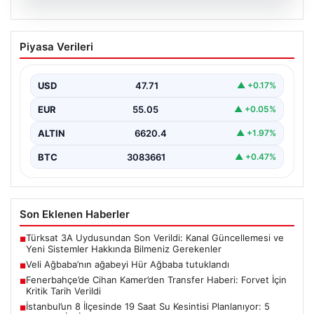
06.08.2026
Veli Ağbaba’nın ağabeyi Hür Ağbaba
Piyasa Verileri
tutuklandı
USD
47.71
▲ +0.17%
EUR
55.05
▲ +0.05%
ALTIN
6620.4
▲ +1.97%
BTC
3083661
▲ +0.47%
Son Eklenen Haberler
Türksat 3A Uydusundan Son Verildi: Kanal Güncellemesi ve
■
Yeni Sistemler Hakkında Bilmeniz Gerekenler
Veli Ağbaba’nın ağabeyi Hür Ağbaba tutuklandı
■
Fenerbahçe’de Cihan Kamer’den Transfer Haberi: Forvet İçin
■
Kritik Tarih Verildi
İstanbul’un 8 İlçesinde 19 Saat Su Kesintisi Planlanıyor: 5
■