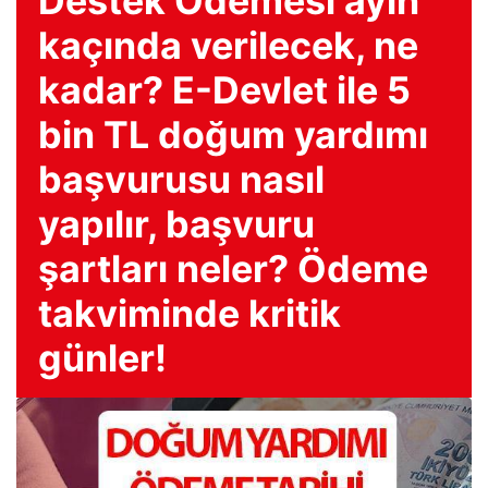
Destek Ödemesi ayın
kaçında verilecek, ne
kadar? E-Devlet ile 5
bin TL doğum yardımı
başvurusu nasıl
yapılır, başvuru
şartları neler? Ödeme
takviminde kritik
günler!