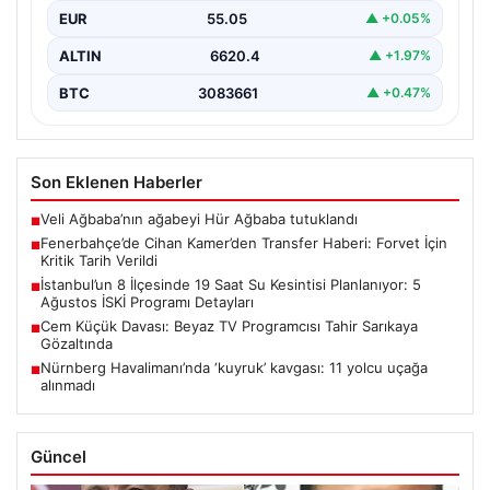
USD
47.71
▲ +0.17%
İstanbul Su ve Kanalizasyon İdaresi (İSKİ), önümüzdeki
günlerde planlanan bakım ve onarım çalışmaları
EUR
55.05
▲ +0.05%
kapsamında…
ALTIN
6620.4
▲ +1.97%
BTC
3083661
▲ +0.47%
Son Eklenen Haberler
Veli Ağbaba’nın ağabeyi Hür Ağbaba tutuklandı
■
Fenerbahçe’de Cihan Kamer’den Transfer Haberi: Forvet İçin
■
Kritik Tarih Verildi
İstanbul’un 8 İlçesinde 19 Saat Su Kesintisi Planlanıyor: 5
■
Ağustos İSKİ Programı Detayları
Cem Küçük Davası: Beyaz TV Programcısı Tahir Sarıkaya
■
Gözaltında
Nürnberg Havalimanı’nda ‘kuyruk’ kavgası: 11 yolcu uçağa
■
alınmadı