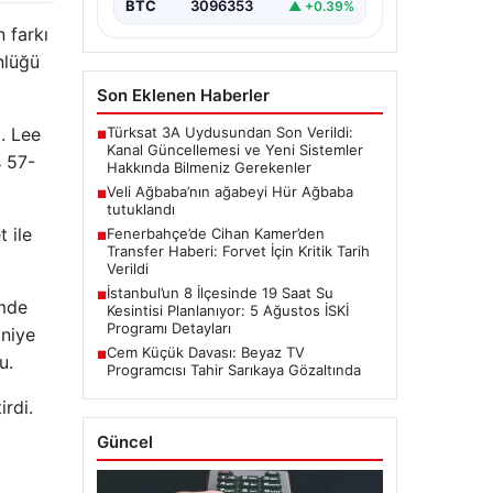
BTC
3096353
▲ +0.39%
n farkı
nlüğü
Son Eklenen Haberler
Türksat 3A Uydusundan Son Verildi:
. Lee
■
Kanal Güncellemesi ve Yeni Sistemler
s 57-
Hakkında Bilmeniz Gerekenler
Veli Ağbaba’nın ağabeyi Hür Ağbaba
■
tutuklandı
 ile
Fenerbahçe’de Cihan Kamer’den
■
Transfer Haberi: Forvet İçin Kritik Tarih
Verildi
İstanbul’un 8 İlçesinde 19 Saat Su
■
ümde
Kesintisi Planlanıyor: 5 Ağustos İSKİ
Programı Detayları
aniye
Cem Küçük Davası: Beyaz TV
■
u.
Programcısı Tahir Sarıkaya Gözaltında
rdi.
Güncel