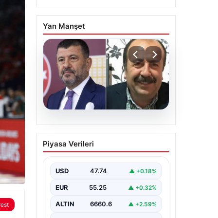
Yan Manşet
06.08.2026
Veli Ağbaba’nın ağabeyi
Piyasa Verileri
Hür Ağbaba tutuklandı
USD
47.74
▲ +0.18%
EUR
55.25
▲ +0.32%
ALTIN
6660.6
▲ +2.59%
rest