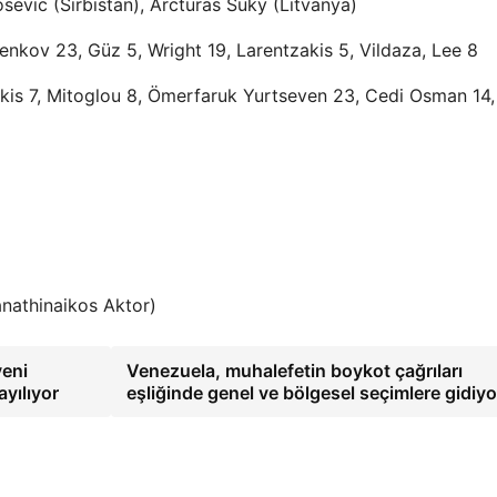
losevic (Sırbistan), Arcturas Suky (Litvanya)
enkov 23, Güz 5, Wright 19, Larentzakis 5, Vildaza, Lee 8
akis 7, Mitoglou 8, Ömerfaruk Yurtseven 23, Cedi Osman 14,
athinaikos Aktor)
yeni
Venezuela, muhalefetin boykot çağrıları
ayılıyor
eşliğinde genel ve bölgesel seçimlere gidiy