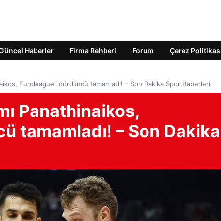
Güncel Haberler
Firma Rehberi
Forum
Çerez Politikas
naikos, Euroleague’i dördüncü tamamladı! – Son Dakika Spor Haberleri
mı Panathinaikos,
cü tamamladı! – Son Dakika