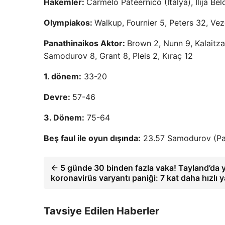
Hakemler:
Carmelo Pateernico (İtalya), Ilija Be
Olympiakos:
Walkup, Fournier 5, Peters 32, Vez
Panathinaikos Aktor:
Brown 2, Nunn 9, Kalaitz
Samodurov 8, Grant 8, Pleis 2, Kıraç 12
1. dönem:
33-20
Devre:
57-46
3. Dönem:
75-64
Beş faul ile oyun dışında:
23.57 Samodurov (Pan
← 5 günde 30 binden fazla vaka! Tayland’da 
koronavirüs varyantı paniği: 7 kat daha hızlı y
Tavsiye Edilen Haberler