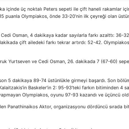
 içinde üç noktalı Peters sepeti ile çift haneli rakamlar içi
) 15 puanla Olympiakos, önde 33-20’nin ilk çeyreği olan üstü
 Cedi Osman, 4 dakikaya kadar sayılarla farkı azalttı: 36-32
kikada çift ailedeki farkı tekrar artırdı: 52-42. Olympiako
ruk Yurtseven ve Cedi Osman, 26. dakikada 7 (67-60) sepet
, son 5 dakikaya 89-74 üstünlükle girmeyi başardı. Son böl
aitzakis’in Baskeler’in 2: 95-93’teki farkın bitiminden 4 s
a yapmayan Olympiakos, oyunu 97-93 kazandı ve üçüncü old
len Panathinaikos Aktor, organizasyonu dördüncü sırada biti