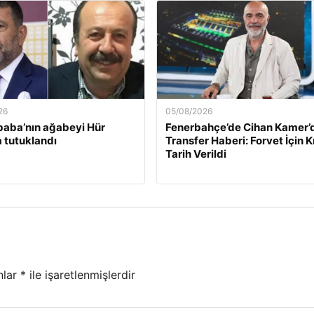
26
05/08/2026
baba’nın ağabeyi Hür
Fenerbahçe’de Cihan Kamer’
 tutuklandı
Transfer Haberi: Forvet İçin Kr
Tarih Verildi
nlar
*
ile işaretlenmişlerdir