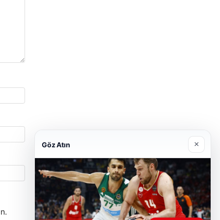
×
Göz Atın
n.