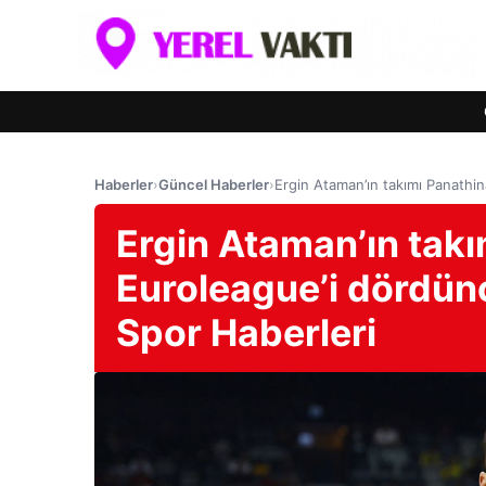
Haberler
›
Güncel Haberler
›
Ergin Ataman’ın takımı Panathi
Ergin Ataman’ın takı
Euroleague’i dördün
Spor Haberleri