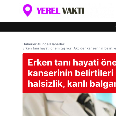
Haberler
›
Güncel Haberler
›
Erken tanı hayati önem taşıyor! Akciğer kanserinin belirtil
Erken tanı hayati ön
kanserinin belirtiler
halsizlik, kanlı balg