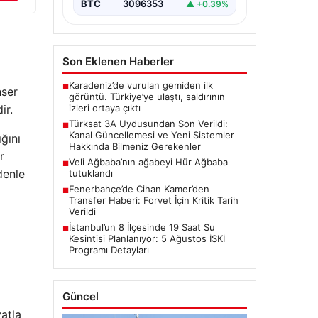
BTC
3096353
▲ +0.39%
Son Eklenen Haberler
Karadeniz’de vurulan gemiden ilk
■
nser
görüntü. Türkiye’ye ulaştı, saldırının
izleri ortaya çıktı
ir.
Türksat 3A Uydusundan Son Verildi:
■
Kanal Güncellemesi ve Yeni Sistemler
ğını
Hakkında Bilmeniz Gerekenler
r
Veli Ağbaba’nın ağabeyi Hür Ağbaba
■
denle
tutuklandı
Fenerbahçe’de Cihan Kamer’den
■
Transfer Haberi: Forvet İçin Kritik Tarih
Verildi
İstanbul’un 8 İlçesinde 19 Saat Su
■
Kesintisi Planlanıyor: 5 Ağustos İSKİ
Programı Detayları
Güncel
atla