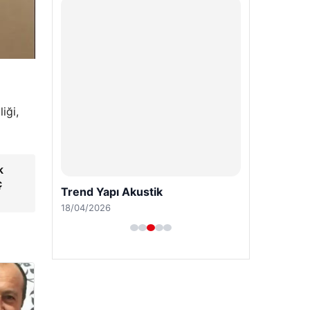
iği,
k
ç
Trend Yapı Akustik
18/04/2026