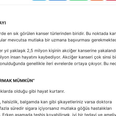
AYI
e en sık görülen kanser türlerinden biridir. Bu noktada ka
lgular mevcutsa mutlaka bir uzmana başvurması gerekmekted
 yıl yaklaşık 2,5 milyon kişinin akciğer kanserine yakalandı
ilyon insan hayatını kaybediyor. Akciğer kanseri çok sinsi bi
onulduğunda genellikle ileri evrelerde ortaya çıkıyor. Bu ne
LDIRMAK MÜMKÜN”
klarda olduğu gibi hayat kurtarır.
 halsizlik, balgamda kan gibi şikayetleriniz varsa doktora
azla süredir sigara içiyorsanız mutlaka göğüs hastalıkları
Erken aşamada teşhis koyabilirsek, iyi bir tedavi ve ameliy