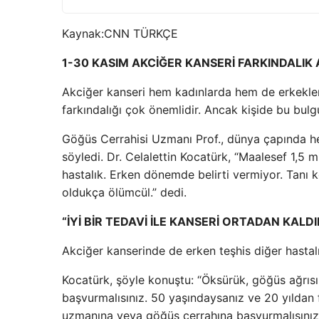
Kaynak:
CNN TÜRKÇE
1-30 KASIM AKCİĞER KANSERİ FARKINDALIK 
Akciğer kanseri hem kadınlarda hem de erkeklerd
farkındalığı çok önemlidir. Ancak kişide bu bu
Göğüs Cerrahisi Uzmanı Prof., dünya çapında her
söyledi. Dr. Celalettin Kocatürk, “Maalesef 1,5 m
hastalık. Erken dönemde belirti vermiyor. Tanı k
oldukça ölümcül.” dedi.
“İYİ BİR TEDAVİ İLE KANSERİ ORTADAN KA
Akciğer kanserinde de erken teşhis diğer hastalı
Kocatürk, şöyle konuştu: “Öksürük, göğüs ağrısı,
başvurmalısınız. 50 yaşındaysanız ve 20 yıldan f
uzmanına veya göğüs cerrahına başvurmalısınız. 