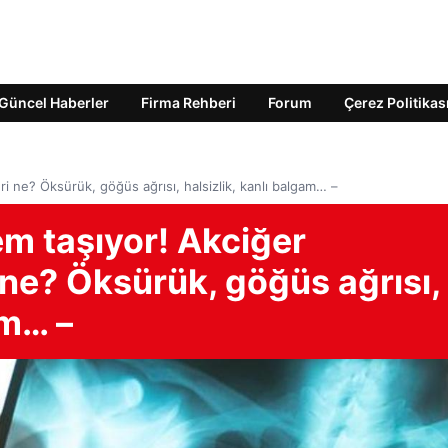
Güncel Haberler
Firma Rehberi
Forum
Çerez Politikas
eri ne? Öksürük, göğüs ağrısı, halsizlik, kanlı balgam… –
em taşıyor! Akciğer
i ne? Öksürük, göğüs ağrısı,
am… –