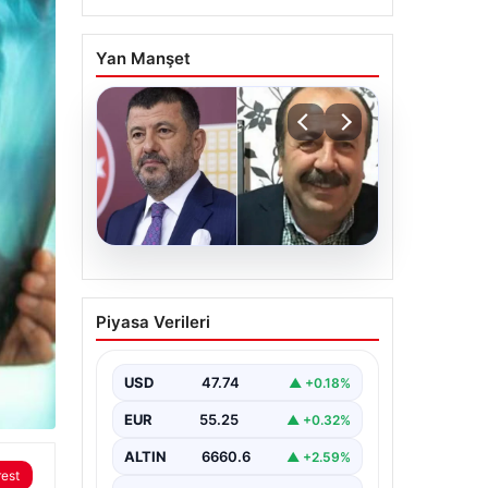
Yan Manşet
06.08.2026
Veli Ağbaba’nın ağabeyi
Piyasa Verileri
Hür Ağbaba tutuklandı
USD
47.74
▲ +0.18%
EUR
55.25
▲ +0.32%
ALTIN
6660.6
▲ +2.59%
rest