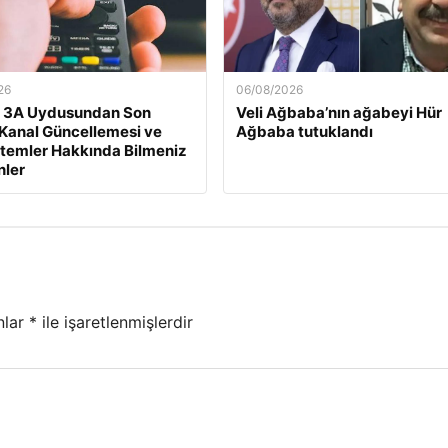
26
06/08/2026
t 3A Uydusundan Son
Veli Ağbaba’nın ağabeyi Hür
: Kanal Güncellemesi ve
Ağbaba tutuklandı
stemler Hakkında Bilmeniz
nler
nlar
*
ile işaretlenmişlerdir