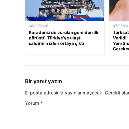
08/08/2026
07/08/20
Karadeniz’de vurulan gemiden ilk
Türksa
görüntü. Türkiye’ye ulaştı,
Verildi
saldırının izleri ortaya çıktı
Yeni Si
Gereke
Bir yanıt yazın
E-posta adresiniz yayınlanmayacak.
Gerekli ala
Yorum
*