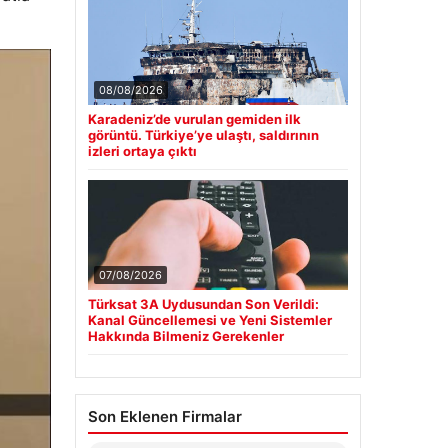
08/08/2026
Karadeniz’de vurulan gemiden ilk
görüntü. Türkiye’ye ulaştı, saldırının
izleri ortaya çıktı
07/08/2026
Türksat 3A Uydusundan Son Verildi:
Kanal Güncellemesi ve Yeni Sistemler
Hakkında Bilmeniz Gerekenler
Son Eklenen Firmalar