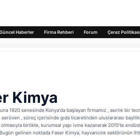
Güncel Haberler
Firma Rehberi
Forum
Çerez Politikas
er Kimya
ğuna 1920 senesinde Konya'da başlayan firmamız , asırlık bir te
 serüven , süreç içerisinde gıda ticaretinden uluslararası bayili
 olmasıyla birlikte, kurumsal yapı ivme kazanarak 2015'te endüs
. Bugün gelinen noktada Faser Kimya, hayvancılık sektörünün ih