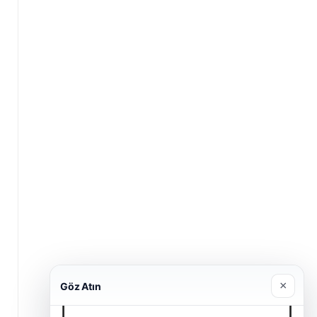
×
Göz Atın