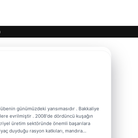
ı
crübenin günümüzdeki yansımasıdır . Bakkaliye
klere evrilmiştir . 2008'de dördüncü kuşağın
triyel üretim sektöründe önemli başarılara
tiyaç duyduğu rasyon katkıları, mandıra…