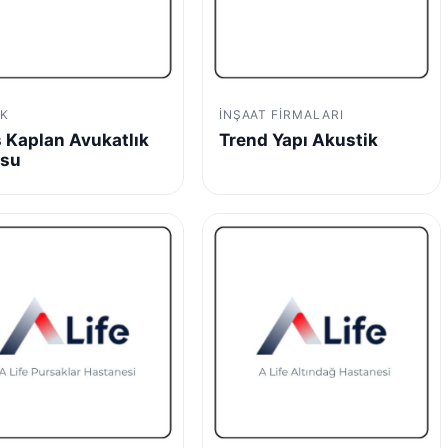
K
İNŞAAT FIRMALARI
 Kaplan Avukatlık
Trend Yapı Akustik
osu