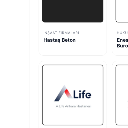
İNŞAAT FIRMALARI
HUKU
Hastaş Beton
Enes
Bür