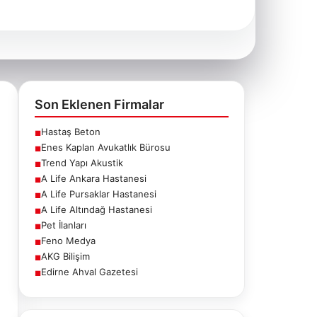
Son Eklenen Firmalar
Hastaş Beton
■
Enes Kaplan Avukatlık Bürosu
■
Trend Yapı Akustik
■
A Life Ankara Hastanesi
■
A Life Pursaklar Hastanesi
■
A Life Altındağ Hastanesi
■
Pet İlanları
■
Feno Medya
■
AKG Bilişim
■
Edirne Ahval Gazetesi
■