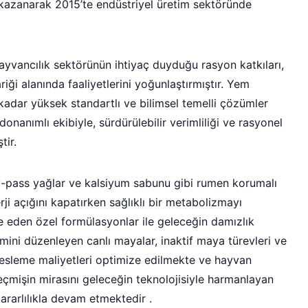
 kazanarak 2015’te endüstriyel üretim sektöründe
yvancılık sektörünün ihtiyaç duyduğu rasyon katkıları,
ği alanında faaliyetlerini yoğunlaştırmıştır. Yem
 kadar yüksek standartlı ve bilimsel temelli çözümler
onanımlı ekibiyle, sürdürülebilir verimliliği ve rasyonel
tir.
y-pass yağlar ve kalsiyum sabunu gibi rumen korumalı
rji açığını kapatırken sağlıklı bir metabolizmayı
e eden özel formülasyonlar ile geleceğin damızlık
emini düzenleyen canlı mayalar, inaktif maya türevleri ve
esleme maliyetleri optimize edilmekte ve hayvan
çmişin mirasını geleceğin teknolojisiyle harmanlayan
rarlılıkla devam etmektedir .