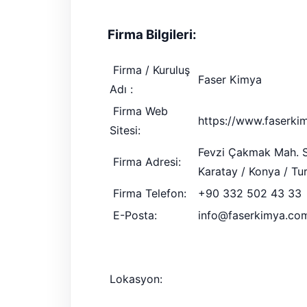
Firma Bilgileri:
Firma / Kuruluş
Faser Kimya
Adı :
Firma Web
https://www.faserki
Sitesi:
Fevzi Çakmak Mah. Sı
Firma Adresi:
Karatay / Konya / Tu
Firma Telefon:
+90 332 502 43 33
E-Posta:
info@faserkimya.co
Lokasyon: