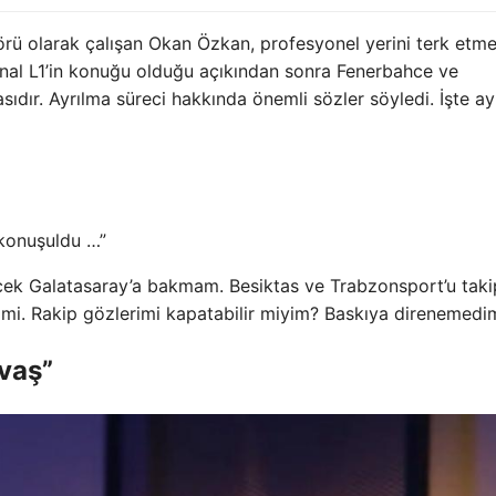
rü olarak çalışan Okan Özkan, profesyonel yerini terk etm
nal L1’in konuğu olduğu açıkından sonra Fenerbahce ve
ıdır. Ayrılma süreci hakkında önemli sözler söyledi. İşte ayr
konuşuldu …”
cek Galatasaray’a bakmam. Besiktas ve Trabzonsport’u taki
r mi. Rakip gözlerimi kapatabilir miyim? Baskıya direnemedi
avaş”