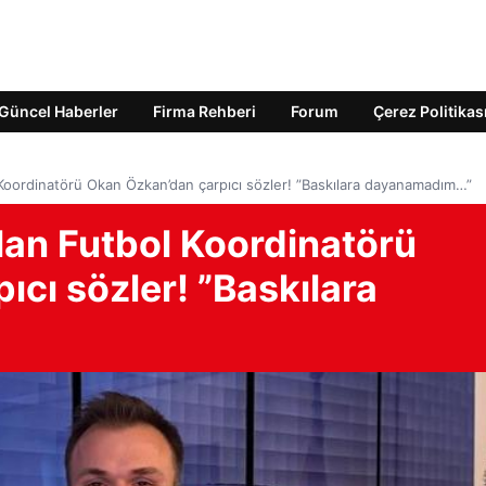
Güncel Haberler
Firma Rehberi
Forum
Çerez Politikas
Koordinatörü Okan Özkan’dan çarpıcı sözler! ”Baskılara dayanamadım…”
lan Futbol Koordinatörü
cı sözler! ”Baskılara