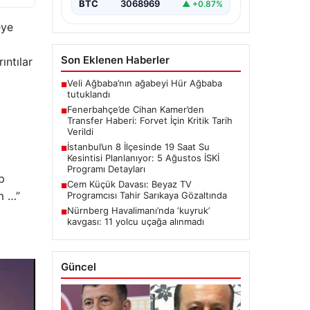
BTC
3068969
▲ +0.87%
eye
Son Eklenen Haberler
ıntılar
Veli Ağbaba’nın ağabeyi Hür Ağbaba
■
tutuklandı
Fenerbahçe’de Cihan Kamer’den
■
Transfer Haberi: Forvet İçin Kritik Tarih
Verildi
İstanbul’un 8 İlçesinde 19 Saat Su
■
Kesintisi Planlanıyor: 5 Ağustos İSKİ
Programı Detayları
p
Cem Küçük Davası: Beyaz TV
■
m …”
Programcısı Tahir Sarıkaya Gözaltında
Nürnberg Havalimanı’nda ‘kuyruk’
■
kavgası: 11 yolcu uçağa alınmadı
Güncel