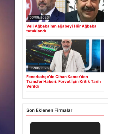
06/08/2026
Veli Ağbaba’nın ağabeyi Hür Ağbaba
tutuklandı
05/08/2026
Fenerbahçe’de Cihan Kamer’den
Transfer Haberi: Forvet İçin Kritik Tarih
Verildi
Son Eklenen Firmalar