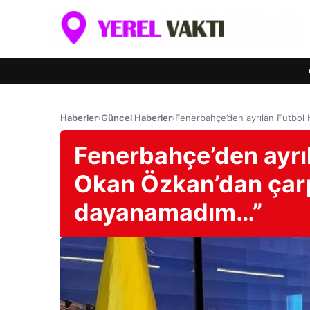
Haberler
›
Güncel Haberler
›
Fenerbahçe’den ayrılan Futbol 
Fenerbahçe’den ayrı
Okan Özkan’dan çarpı
dayanamadım…”