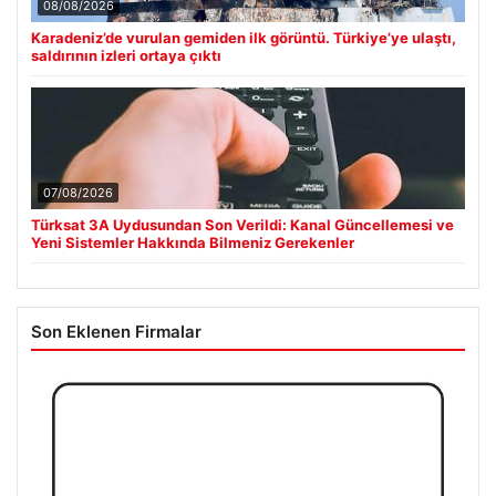
08/08/2026
Karadeniz’de vurulan gemiden ilk görüntü. Türkiye’ye ulaştı,
saldırının izleri ortaya çıktı
07/08/2026
Türksat 3A Uydusundan Son Verildi: Kanal Güncellemesi ve
Yeni Sistemler Hakkında Bilmeniz Gerekenler
Son Eklenen Firmalar