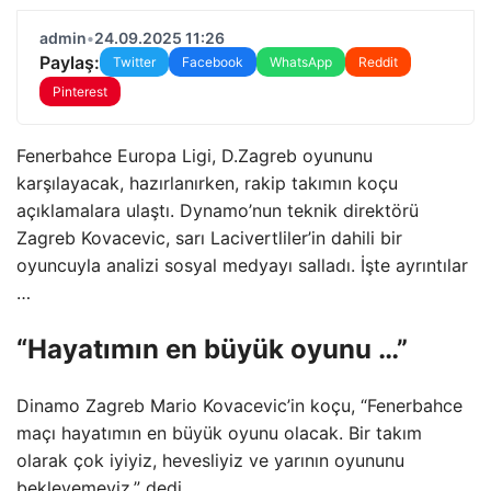
admin
•
24.09.2025 11:26
Paylaş:
Twitter
Facebook
WhatsApp
Reddit
Pinterest
Fenerbahce Europa Ligi, D.Zagreb oyununu
karşılayacak, hazırlanırken, rakip takımın koçu
açıklamalara ulaştı. Dynamo’nun teknik direktörü
Zagreb Kovacevic, sarı Lacivertliler’in dahili bir
oyuncuyla analizi sosyal medyayı salladı. İşte ayrıntılar
…
“Hayatımın en büyük oyunu …”
Dinamo Zagreb Mario Kovacevic’in koçu, “Fenerbahce
maçı hayatımın en büyük oyunu olacak. Bir takım
olarak çok iyiyiz, hevesliyiz ve yarının oyununu
bekleyemeyiz.” dedi.