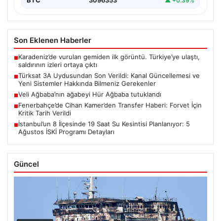
BTC
3096353
▲ +0.39%
Son Eklenen Haberler
Karadeniz’de vurulan gemiden ilk görüntü. Türkiye’ye ulaştı,
■
saldırının izleri ortaya çıktı
Türksat 3A Uydusundan Son Verildi: Kanal Güncellemesi ve
■
Yeni Sistemler Hakkında Bilmeniz Gerekenler
Veli Ağbaba’nın ağabeyi Hür Ağbaba tutuklandı
■
Fenerbahçe’de Cihan Kamer’den Transfer Haberi: Forvet İçin
■
Kritik Tarih Verildi
İstanbul’un 8 İlçesinde 19 Saat Su Kesintisi Planlanıyor: 5
■
Ağustos İSKİ Programı Detayları
Güncel