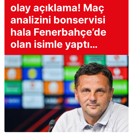
olay açıklama! Maç
analizini bonservisi
hala Fenerbahçe’de
olan isimle yaptı…