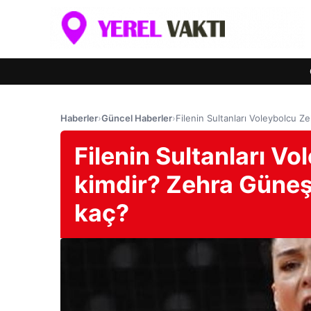
Haberler
›
Güncel Haberler
›
Filenin Sultanları Voleybolcu 
Filenin Sultanları V
kimdir? Zehra Güneş
kaç?