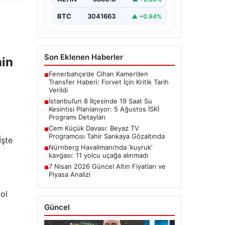
onarım çalışmaları kapsamında…
BTC
3041663
▲ +0.94%
Son Eklenen Haberler
nin
Fenerbahçe’de Cihan Kamer’den
■
Transfer Haberi: Forvet İçin Kritik Tarih
Verildi
İstanbul’un 8 İlçesinde 19 Saat Su
■
Kesintisi Planlanıyor: 5 Ağustos İSKİ
Programı Detayları
Cem Küçük Davası: Beyaz TV
■
Programcısı Tahir Sarıkaya Gözaltında
İşte
Nürnberg Havalimanı’nda ‘kuyruk’
■
kavgası: 11 yolcu uçağa alınmadı
7 Nisan 2026 Güncel Altın Fiyatları ve
■
Piyasa Analizi
ol
Güncel