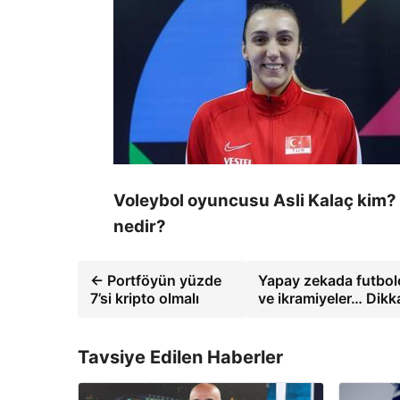
Voleybol oyuncusu Asli Kalaç kim? 
nedir?
← Portföyün yüzde
Yapay zekada futbolc
7’si kripto olmalı
ve ikramiyeler… Dikk
Tavsiye Edilen Haberler