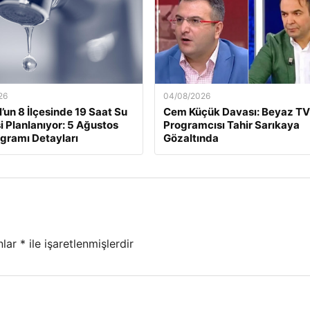
26
04/08/2026
l’un 8 İlçesinde 19 Saat Su
Cem Küçük Davası: Beyaz TV
si Planlanıyor: 5 Ağustos
Programcısı Tahir Sarıkaya
ogramı Detayları
Gözaltında
nlar
*
ile işaretlenmişlerdir