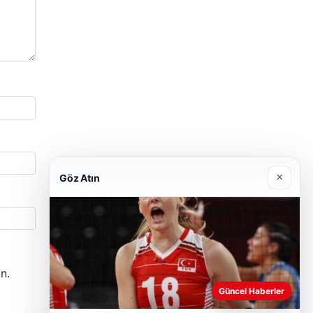
×
Göz Atın
n.
Güncel Haberler