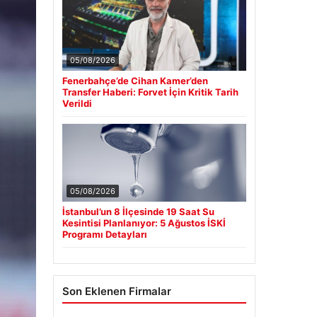
05/08/2026
Fenerbahçe’de Cihan Kamer’den
Transfer Haberi: Forvet İçin Kritik Tarih
Verildi
05/08/2026
İstanbul’un 8 İlçesinde 19 Saat Su
Kesintisi Planlanıyor: 5 Ağustos İSKİ
Programı Detayları
Son Eklenen Firmalar