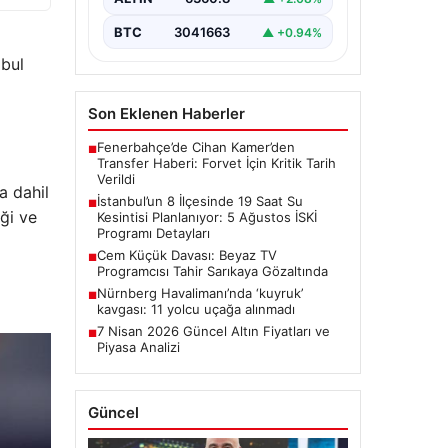
onarım çalışmaları kapsamında…
BTC
3041663
▲ +0.94%
abul
Son Eklenen Haberler
Fenerbahçe’de Cihan Kamer’den
■
Transfer Haberi: Forvet İçin Kritik Tarih
Verildi
a dahil
İstanbul’un 8 İlçesinde 19 Saat Su
■
ği ve
Kesintisi Planlanıyor: 5 Ağustos İSKİ
Programı Detayları
Cem Küçük Davası: Beyaz TV
■
Programcısı Tahir Sarıkaya Gözaltında
Nürnberg Havalimanı’nda ‘kuyruk’
■
kavgası: 11 yolcu uçağa alınmadı
7 Nisan 2026 Güncel Altın Fiyatları ve
■
Piyasa Analizi
Güncel