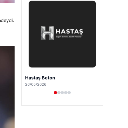
ndeydi.
Enes Kaplan Avukatlık Bürosu
28/04/2026