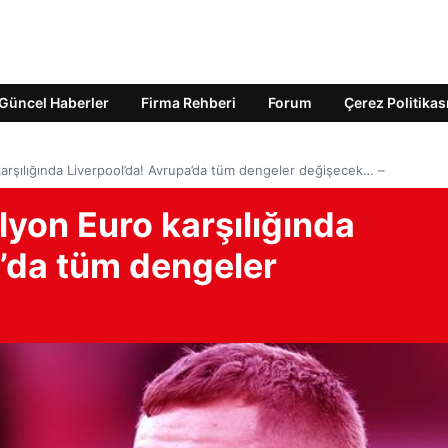
Güncel Haberler
Firma Rehberi
Forum
Çerez Politikas
karşılığında Liverpool’da! Avrupa’da tüm dengeler değişecek… –
lyon Euro karşılığında
a’da tüm dengeler