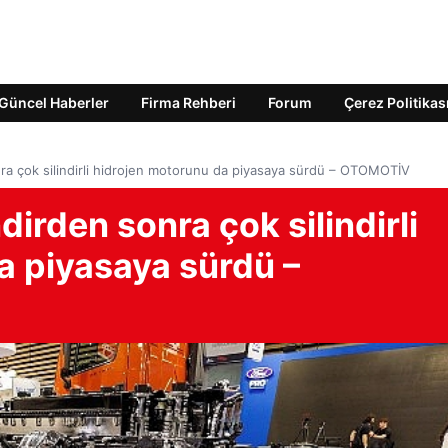
Güncel Haberler
Firma Rehberi
Forum
Çerez Politikas
onra çok silindirli hidrojen motorunu da piyasaya sürdü – OTOMOTİV
dirden sonra çok silindirli
a piyasaya sürdü –