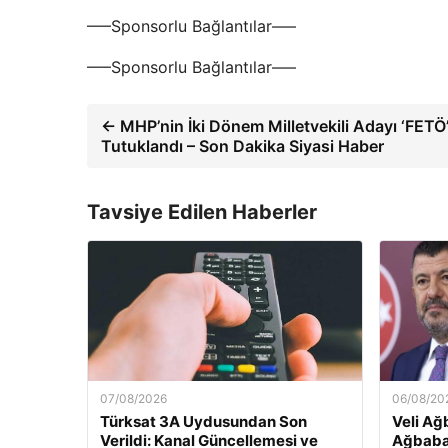
—–Sponsorlu Bağlantılar—–
—–Sponsorlu Bağlantılar—–
← MHP’nin İki Dönem Milletvekili Adayı ‘FETÖ
Tutuklandı – Son Dakika Siyasi Haber
Tavsiye Edilen Haberler
07/08/2026
06/08/20
Türksat 3A Uydusundan Son
Veli Ağ
Verildi: Kanal Güncellemesi ve
Ağbaba