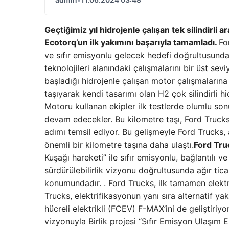
Geçtiğimiz yıl hidrojenle çalışan tek silindirl
Ecotorq’un ilk yakımını başarıyla tamamladı.
Fo
ve sıfır emisyonlu gelecek hedefi doğrultusunda 
teknolojileri alanındaki çalışmalarını bir üst sevi
başladığı hidrojenle çalışan motor çalışmaların
taşıyarak kendi tasarımı olan H2 çok silindirli 
Motoru kullanan ekipler ilk testlerde olumlu son
devam edecekler. Bu kilometre taşı, Ford Trucks
adımı temsil ediyor. Bu gelişmeyle Ford Trucks,
önemli bir kilometre taşına daha ulaştı.
Ford Tru
Kuşağı hareketi” ile sıfır emisyonlu, bağlantılı
sürdürülebilirlik vizyonu doğrultusunda ağır tic
konumundadır. . Ford Trucks, ilk tamamen elektr
Trucks, elektrifikasyonun yanı sıra alternatif ya
hücreli elektrikli (FCEV) F-MAX’ini de geliştiri
vizyonuyla Birlik projesi “Sıfır Emisyon Ulaşım