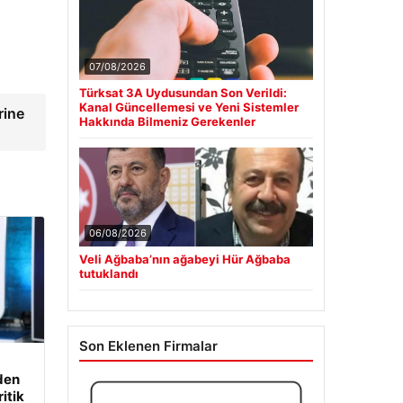
07/08/2026
Türksat 3A Uydusundan Son Verildi:
Kanal Güncellemesi ve Yeni Sistemler
rine
Hakkında Bilmeniz Gerekenler
06/08/2026
Veli Ağbaba’nın ağabeyi Hür Ağbaba
tutuklandı
Son Eklenen Firmalar
den
itik