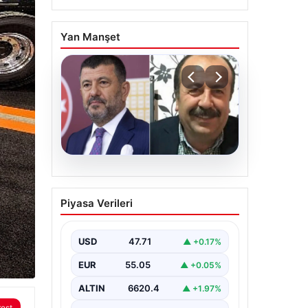
Yan Manşet
06.08.2026
Veli Ağbaba’nın ağabeyi
Piyasa Verileri
Hür Ağbaba tutuklandı
USD
47.71
▲ +0.17%
EUR
55.05
▲ +0.05%
ALTIN
6620.4
▲ +1.97%
rest