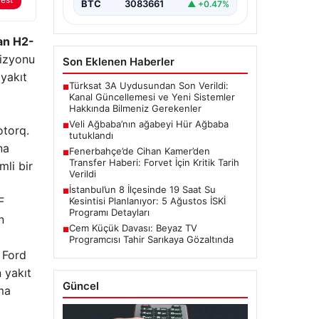
BTC
3083661
▲ +0.47%
şan H2-
vizyonu
Son Eklenen Haberler
 yakıt
Türksat 3A Uydusundan Son Verildi:
■
Kanal Güncellemesi ve Yeni Sistemler
Hakkında Bilmeniz Gerekenler
Veli Ağbaba’nın ağabeyi Hür Ağbaba
■
otorq.
tutuklandı
na
Fenerbahçe’de Cihan Kamer’den
■
Transfer Haberi: Forvet İçin Kritik Tarih
mli bir
Verildi
İstanbul’un 8 İlçesinde 19 Saat Su
■
F
Kesintisi Planlanıyor: 5 Ağustos İSKİ
Programı Detayları
n
Cem Küçük Davası: Beyaz TV
■
Programcısı Tahir Sarıkaya Gözaltında
 Ford
n yakıt
Güncel
tma