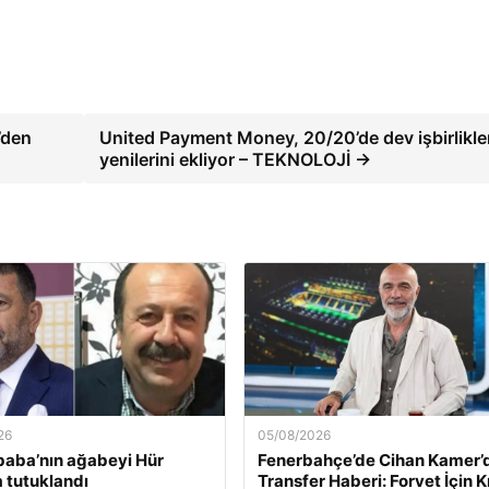
’den
United Payment Money, 20/20’de dev işbirlikle
yenilerini ekliyor – TEKNOLOJİ →
26
05/08/2026
baba’nın ağabeyi Hür
Fenerbahçe’de Cihan Kamer’
 tutuklandı
Transfer Haberi: Forvet İçin Kr