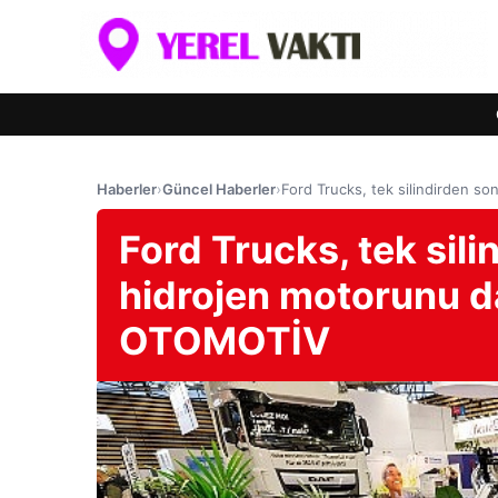
Haberler
›
Güncel Haberler
›
Ford Trucks, tek silindirden s
Ford Trucks, tek silin
hidrojen motorunu d
OTOMOTİV