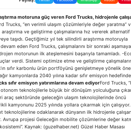
i araştırma motoruna güç veren Ford Trucks, hidrojenle çalı
rd Trucks, “en verimli ulaşım çözümleriyle değer yaratma” 
araştırma ve geliştirme çalışmalarına hız vererek alternatif
yeye taşıdı. Geçtiğimiz yıl tek silindirli araştırma motoruyla
a devam eden Ford Trucks, çalışmalarını bir sonraki aşamaya
hidrojen motorunun ilk ateşlemesini başarıyla tamamladı. -Ec
uçlar verdi. Sistemi optimize etme ve geliştirme çalışmaları
’ın sıfır karbonlu ürün portföyünü genişletmeye yönelik öne
 ağır kamyonlarda 2040 yılına kadar sıfır emisyon hedefinde
cks sıfır emisyon yatırımlarına devam ediyor
Ford Trucks, “
 ve otonom teknolojilerle büyük bir dönüşüm yolculuğuna çıka
ari araç sektöründe geleceğin ulaşım teknolojilerinde öncü
ikli kamyonunu 2025 yılında yollara çıkarmak için çalışıyor.
kıt teknolojilerine odaklanarak dünyanın ilk hidrojenle çalışa
yor. Avrupa projesi Geleceğin mobilite çözümlerine değer ka
 Ekosistemi”. Kaynak: (guzelhaber.net) Güzel Haber Masası