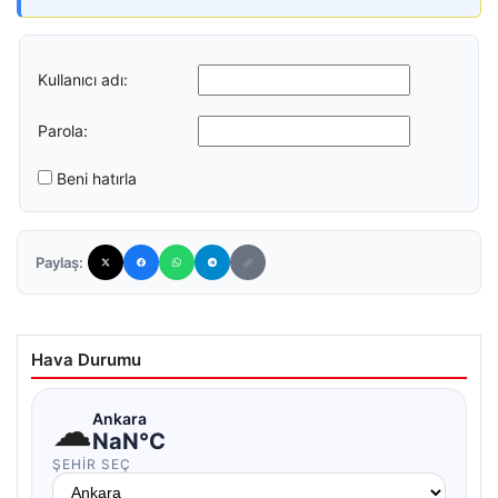
Kullanıcı adı:
Parola:
Beni hatırla
Paylaş:
Hava Durumu
☁
Ankara
NaN°C
ŞEHIR SEÇ