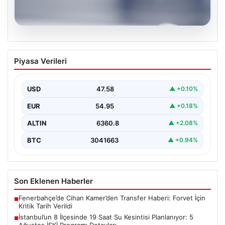
05.08.2026
İstanbul’un 8 İlçesinde 19 Saat Su
Piyasa Verileri
Kesintisi Planlanıyor: 5 Ağustos İSKİ
Programı Detayları
USD
47.58
▲ +0.10%
İstanbul Su ve Kanalizasyon İdaresi (İSKİ), önümüzdeki
günlerde planlanan bakım ve onarım çalışmaları
EUR
54.95
▲ +0.18%
kapsamında…
ALTIN
6360.8
▲ +2.08%
BTC
3041663
▲ +0.94%
Son Eklenen Haberler
Fenerbahçe’de Cihan Kamer’den Transfer Haberi: Forvet İçin
■
Kritik Tarih Verildi
İstanbul’un 8 İlçesinde 19 Saat Su Kesintisi Planlanıyor: 5
■
Ağustos İSKİ Programı Detayları