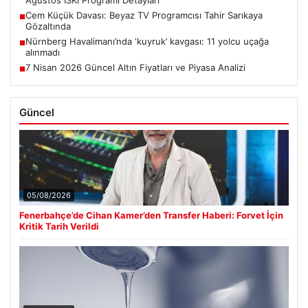
Cem Küçük Davası: Beyaz TV Programcısı Tahir Sarıkaya
■
Gözaltında
Nürnberg Havalimanı’nda ‘kuyruk’ kavgası: 11 yolcu uçağa
■
alınmadı
7 Nisan 2026 Güncel Altın Fiyatları ve Piyasa Analizi
■
Güncel
05/08/2026
Fenerbahçe’de Cihan Kamer’den Transfer Haberi: Forvet İçin
Kritik Tarih Verildi