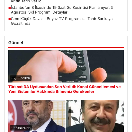
Kritik Tarih Verildi
İstanbul’un 8 İlçesinde 19 Saat Su Kesintisi Planlanıyor: 5
■
Ağustos İSKİ Programı Detayları
Cem Küçük Davası: Beyaz TV Programcısı Tahir Sarıkaya
■
Gözaltında
Güncel
07/08/2026
Türksat 3A Uydusundan Son Verildi: Kanal Güncellemesi ve
Yeni Sistemler Hakkında Bilmeniz Gerekenler
06/08/2026