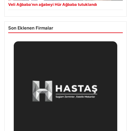
Veli Ağbaba’nın ağabeyi Hür Ağbaba tutuklandı
Son Eklenen Firmalar