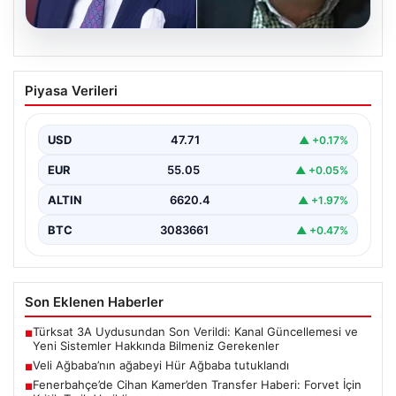
06.08.2026
Veli Ağbaba’nın ağabeyi Hür Ağbaba
Piyasa Verileri
tutuklandı
USD
47.71
▲ +0.17%
EUR
55.05
▲ +0.05%
ALTIN
6620.4
▲ +1.97%
BTC
3083661
▲ +0.47%
Son Eklenen Haberler
Türksat 3A Uydusundan Son Verildi: Kanal Güncellemesi ve
■
Yeni Sistemler Hakkında Bilmeniz Gerekenler
Veli Ağbaba’nın ağabeyi Hür Ağbaba tutuklandı
■
Fenerbahçe’de Cihan Kamer’den Transfer Haberi: Forvet İçin
■