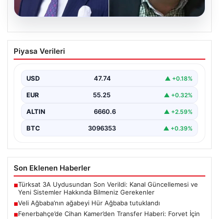
06.08.2026
Veli Ağbaba’nın ağabeyi Hür Ağbaba
Piyasa Verileri
tutuklandı
USD
47.74
▲ +0.18%
EUR
55.25
▲ +0.32%
ALTIN
6660.6
▲ +2.59%
BTC
3096353
▲ +0.39%
Son Eklenen Haberler
Türksat 3A Uydusundan Son Verildi: Kanal Güncellemesi ve
■
Yeni Sistemler Hakkında Bilmeniz Gerekenler
Veli Ağbaba’nın ağabeyi Hür Ağbaba tutuklandı
■
Fenerbahçe’de Cihan Kamer’den Transfer Haberi: Forvet İçin
■