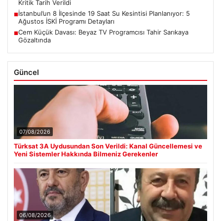
Kritik Tarih Verildi
İstanbul’un 8 İlçesinde 19 Saat Su Kesintisi Planlanıyor: 5
■
Ağustos İSKİ Programı Detayları
Cem Küçük Davası: Beyaz TV Programcısı Tahir Sarıkaya
■
Gözaltında
Güncel
07/08/2026
Türksat 3A Uydusundan Son Verildi: Kanal Güncellemesi ve
Yeni Sistemler Hakkında Bilmeniz Gerekenler
06/08/2026