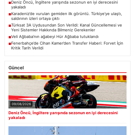
Deniz Öncü, İngiltere yarışında sezonun en iyi derecesini
■
yakaladı
Karadeniz’de vurulan gemiden ilk görüntü. Türkiye’ye ulaştı,
■
saldırının izleri ortaya çıktı
Türksat 3A Uydusundan Son Verildi: Kanal Güncellemesi ve
■
Yeni Sistemler Hakkında Bilmeniz Gerekenler
Veli Ağbaba’nın ağabeyi Hür Ağbaba tutuklandı
■
Fenerbahçe’de Cihan Kamer’den Transfer Haberi: Forvet İçin
■
Kritik Tarih Verildi
Güncel
09/08/2026
Deniz Öncü, İngiltere yarışında sezonun en iyi derecesini
yakaladı