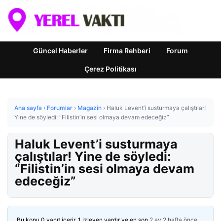
Güncel Haberler
Firma Rehberi
Forum
Çerez Politikası
Ana sayfa
›
Forumlar
›
Magazin
›
Haluk Levent’i susturmaya çalıştılar!
Yine de söyledi: “Filistin’in sesi olmaya devam edeceğiz”
Haluk Levent’i susturmaya
çalıştılar! Yine de söyledi:
“Filistin’in sesi olmaya devam
edeceğiz”
Bu konu 0 yanıt içerir, 1 izleyen vardır ve en son
2 ay 2 hafta önce