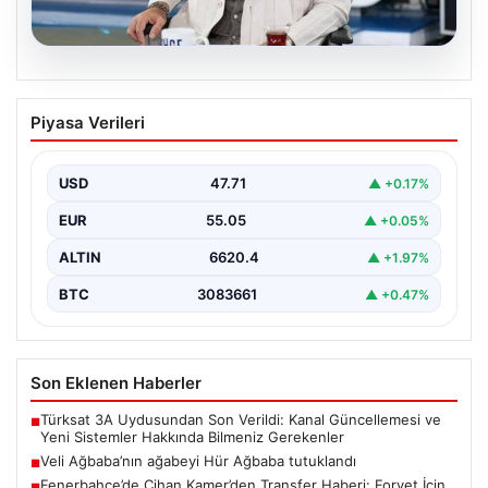
05.08.2026
Fenerbahçe’de Cihan Kamer’den
Piyasa Verileri
Transfer Haberi: Forvet İçin Kritik Tarih
Verildi
USD
47.71
▲ +0.17%
Fenerbahçe'nin futbol şubelerinden sorumlu
isimlerinden biri olan Cihan Kamer, geçtiğimiz günlerde
EUR
55.05
▲ +0.05%
gerçekleşen Sturm Graz…
ALTIN
6620.4
▲ +1.97%
BTC
3083661
▲ +0.47%
Son Eklenen Haberler
Türksat 3A Uydusundan Son Verildi: Kanal Güncellemesi ve
■
Yeni Sistemler Hakkında Bilmeniz Gerekenler
Veli Ağbaba’nın ağabeyi Hür Ağbaba tutuklandı
■
Fenerbahçe’de Cihan Kamer’den Transfer Haberi: Forvet İçin
■