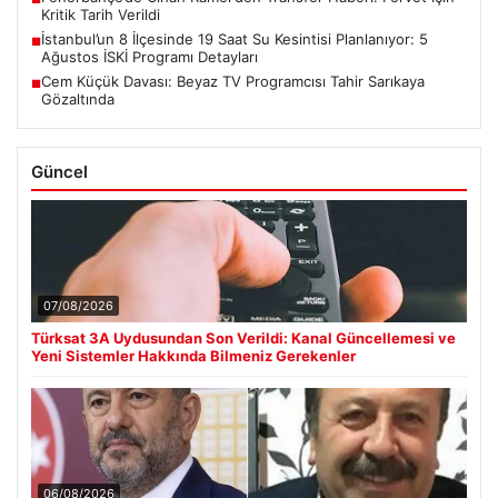
Kritik Tarih Verildi
İstanbul’un 8 İlçesinde 19 Saat Su Kesintisi Planlanıyor: 5
■
Ağustos İSKİ Programı Detayları
Cem Küçük Davası: Beyaz TV Programcısı Tahir Sarıkaya
■
Gözaltında
Güncel
07/08/2026
Türksat 3A Uydusundan Son Verildi: Kanal Güncellemesi ve
Yeni Sistemler Hakkında Bilmeniz Gerekenler
06/08/2026