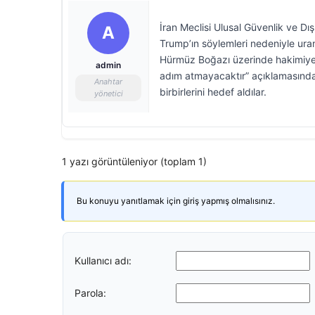
İran Meclisi Ulusal Güvenlik ve Dı
A
Trump’ın söylemleri nedeniyle ura
Hürmüz Boğazı üzerinde hakimiyet v
admin
adım atmayacaktır” açıklamasında bu
Anahtar
birbirlerini hedef aldılar.
yönetici
1 yazı görüntüleniyor (toplam 1)
Bu konuyu yanıtlamak için giriş yapmış olmalısınız.
Kullanıcı adı:
Parola: