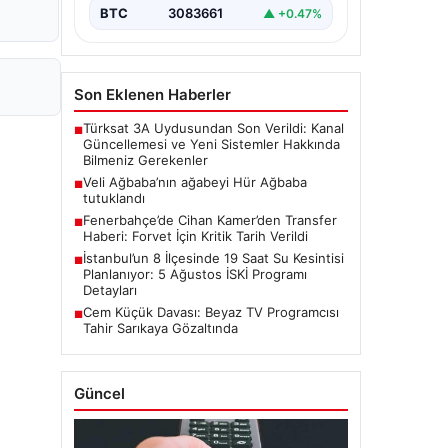
BTC
3083661
▲ +0.47%
Son Eklenen Haberler
Türksat 3A Uydusundan Son Verildi: Kanal
■
Güncellemesi ve Yeni Sistemler Hakkında
Bilmeniz Gerekenler
Veli Ağbaba’nın ağabeyi Hür Ağbaba
■
tutuklandı
Fenerbahçe’de Cihan Kamer’den Transfer
■
Haberi: Forvet İçin Kritik Tarih Verildi
İstanbul’un 8 İlçesinde 19 Saat Su Kesintisi
■
Planlanıyor: 5 Ağustos İSKİ Programı
Detayları
Cem Küçük Davası: Beyaz TV Programcısı
■
Tahir Sarıkaya Gözaltında
Güncel