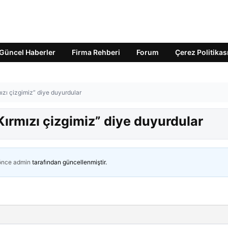
Güncel Haberler
Firma Rehberi
Forum
Çerez Politikas
mızı çizgimiz” diye duyurdular
Kırmızı çizgimiz” diye duyurdular
 önce
admin
tarafından güncellenmiştir.