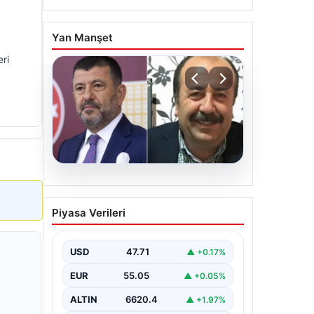
Yan Manşet
eri
06.08.2026
Veli Ağbaba’nın ağabeyi
Piyasa Verileri
Hür Ağbaba tutuklandı
USD
47.71
▲ +0.17%
EUR
55.05
▲ +0.05%
ALTIN
6620.4
▲ +1.97%