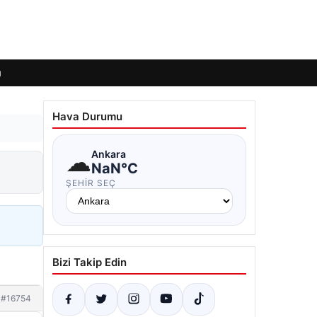
ı
Hava Durumu
☁
Ankara
NaN°C
ŞEHIR SEÇ
Bizi Takip Edin
#16754