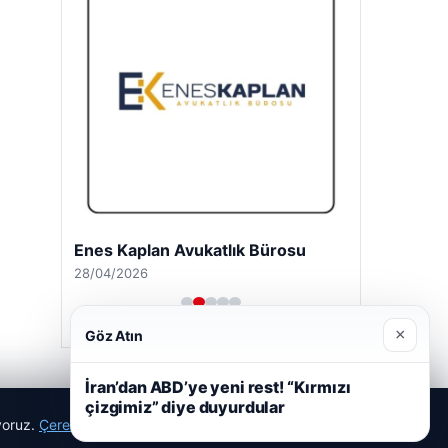
Enes Kaplan Avukatlık Bürosu
28/04/2026
×
Göz Atın
İran’dan ABD’ye yeni rest! “Kırmızı
çizgimiz” diye duyurdular
ıyoruz.
Çerez Politikamız
Reddet
Kabul Et