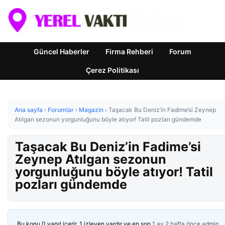
Güncel Haberler
Firma Rehberi
Forum
Çerez Politikası
Ana sayfa
›
Forumlar
›
Magazin
›
Taşacak Bu Deniz’in Fadime’si Zeynep
Atılgan sezonun yorgunluğunu böyle atıyor! Tatil pozları gündemde
Taşacak Bu Deniz’in Fadime’si
Zeynep Atılgan sezonun
yorgunluğunu böyle atıyor! Tatil
pozları gündemde
Bu konu 0 yanıt içerir, 1 izleyen vardır ve en son
1 ay 2 hafta önce
admin