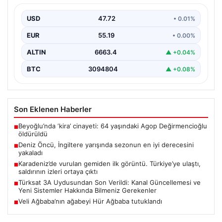
Piyasa Verileri
görüntü. Türkiye’ye ulaştı, saldırının
izleri ortaya çıktı
USD
47.72
• 0.01%
{ "title": "Karadeniz'de Vurulan NADEZHDA Gemisinin İlk
Görüntüleri ve Saldırının İzleri", "content": "Karadeniz’de
EUR
55.19
• 0.00%
gerçekleştirilen…
ALTIN
6663.4
▲ +0.04%
BTC
3094804
▲ +0.08%
Son Eklenen Haberler
Beyoğlu’nda ‘kira’ cinayeti: 64 yaşındaki Agop Değirmencioğlu
■
öldürüldü
Deniz Öncü, İngiltere yarışında sezonun en iyi derecesini
■
yakaladı
Karadeniz’de vurulan gemiden ilk görüntü. Türkiye’ye ulaştı,
■
saldırının izleri ortaya çıktı
Türksat 3A Uydusundan Son Verildi: Kanal Güncellemesi ve
■
Yeni Sistemler Hakkında Bilmeniz Gerekenler
Veli Ağbaba’nın ağabeyi Hür Ağbaba tutuklandı
■