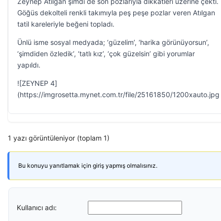
Zeynep Atılgan şimdi de son pozlarıyla dikkatleri üzerine çekti.
Göğüs dekolteli renkli takımıyla peş peşe pozlar veren Atılgan
tatil kareleriyle beğeni topladı.
Ünlü isme sosyal medyada; ‘güzelim’, ‘harika görünüyorsun’,
‘şimdiden özledik’, ‘tatlı kız’, ‘çok güzelsin’ gibi yorumlar
yapıldı.
![ZEYNEP 4]
(https://imgrosetta.mynet.com.tr/file/25161850/1200xauto.jpg
1 yazı görüntüleniyor (toplam 1)
Bu konuyu yanıtlamak için giriş yapmış olmalısınız.
Kullanıcı adı: