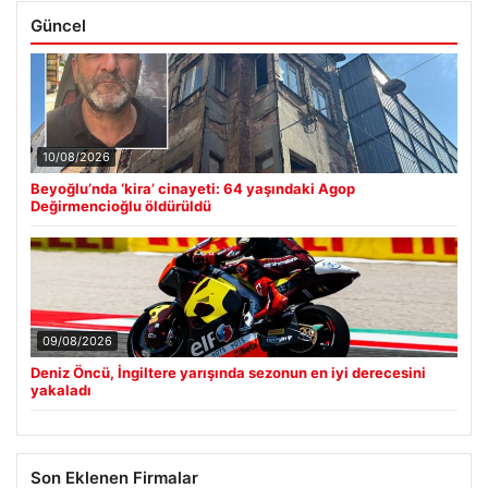
Güncel
10/08/2026
Beyoğlu’nda ‘kira’ cinayeti: 64 yaşındaki Agop
Değirmencioğlu öldürüldü
09/08/2026
Deniz Öncü, İngiltere yarışında sezonun en iyi derecesini
yakaladı