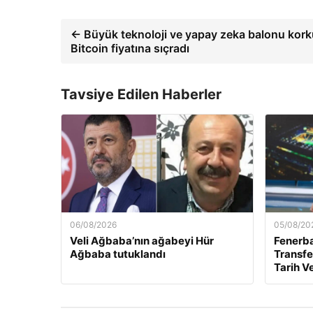
← Büyük teknoloji ve yapay zeka balonu kor
Bitcoin fiyatına sıçradı
Tavsiye Edilen Haberler
06/08/2026
05/08/20
Veli Ağbaba’nın ağabeyi Hür
Fenerb
Ağbaba tutuklandı
Transfer
Tarih Ve