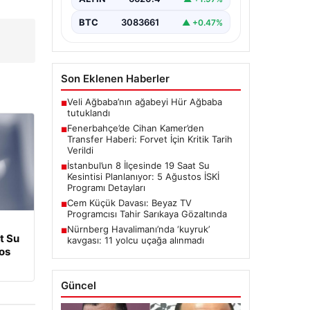
onarım çalışmaları kapsamında…
BTC
3083661
▲ +0.47%
Son Eklenen Haberler
Veli Ağbaba’nın ağabeyi Hür Ağbaba
■
tutuklandı
Fenerbahçe’de Cihan Kamer’den
■
Transfer Haberi: Forvet İçin Kritik Tarih
Verildi
İstanbul’un 8 İlçesinde 19 Saat Su
■
Kesintisi Planlanıyor: 5 Ağustos İSKİ
Programı Detayları
Cem Küçük Davası: Beyaz TV
■
Programcısı Tahir Sarıkaya Gözaltında
Nürnberg Havalimanı’nda ‘kuyruk’
■
t Su
kavgası: 11 yolcu uçağa alınmadı
tos
Güncel