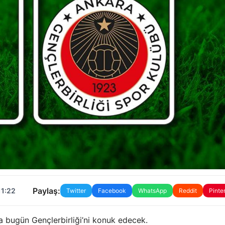
Paylaş:
11:22
Twitter
Facebook
WhatsApp
Reddit
Pinte
da bugün Gençlerbirliği’ni konuk edecek.