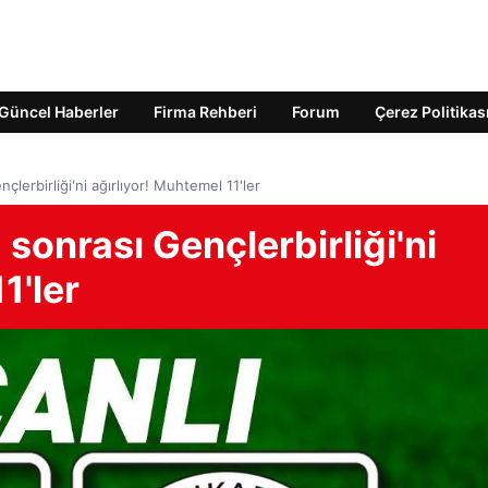
Güncel Haberler
Firma Rehberi
Forum
Çerez Politikas
nçlerbirliği'ni ağırlıyor! Muhtemel 11'ler
 sonrası Gençlerbirliği'ni
1'ler