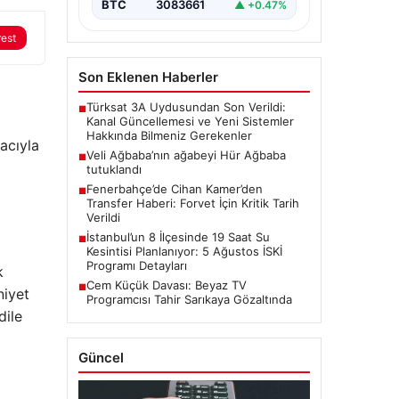
BTC
3083661
▲ +0.47%
rest
Son Eklenen Haberler
Türksat 3A Uydusundan Son Verildi:
■
Kanal Güncellemesi ve Yeni Sistemler
Hakkında Bilmeniz Gerekenler
acıyla
Veli Ağbaba’nın ağabeyi Hür Ağbaba
■
tutuklandı
Fenerbahçe’de Cihan Kamer’den
■
Transfer Haberi: Forvet İçin Kritik Tarih
Verildi
İstanbul’un 8 İlçesinde 19 Saat Su
■
Kesintisi Planlanıyor: 5 Ağustos İSKİ
Programı Detayları
k
Cem Küçük Davası: Beyaz TV
■
niyet
Programcısı Tahir Sarıkaya Gözaltında
dile
Güncel