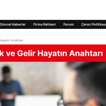
Güncel Haberler
Firma Rehberi
Forum
Çerez Politikas
Hayatın Anahtarı
k ve Gelir Hayatın Anahtarı