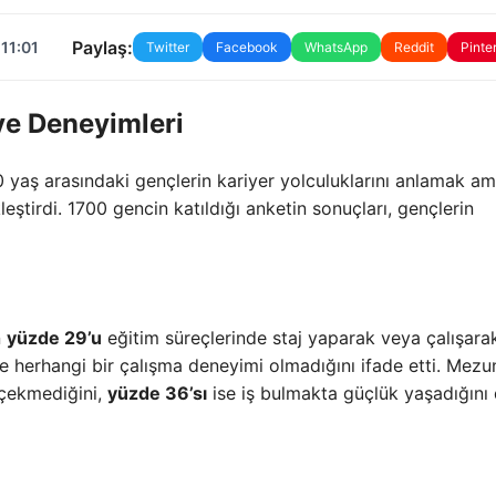
Paylaş:
11:01
Twitter
Facebook
WhatsApp
Reddit
Pinte
 ve Deneyimleri
 yaş arasındaki gençlerin kariyer yolculuklarını anlamak am
eştirdi. 1700 gencin katıldığı anketin sonuçları, gençlerin
n
yüzde 29’u
eğitim süreçlerinde staj yaparak veya çalışara
e herhangi bir çalışma deneyimi olmadığını ifade etti. Mezu
çekmediğini,
yüzde 36’sı
ise iş bulmakta güçlük yaşadığını 