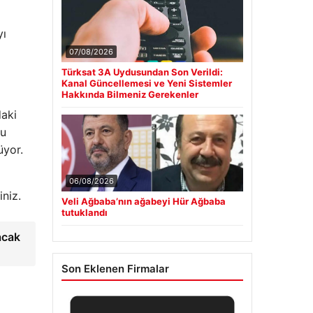
yı
07/08/2026
Türksat 3A Uydusundan Son Verildi:
Kanal Güncellemesi ve Yeni Sistemler
Hakkında Bilmeniz Gerekenler
daki
lu
üyor.
06/08/2026
iniz.
Veli Ağbaba’nın ağabeyi Hür Ağbaba
tutuklandı
acak
Son Eklenen Firmalar