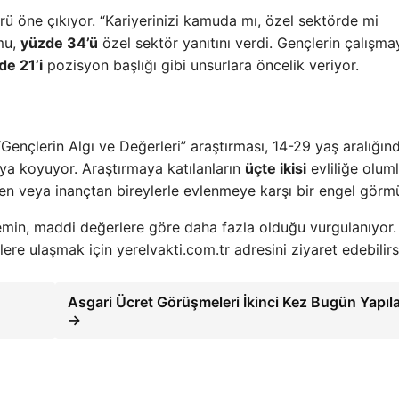
rü öne çıkıyor. “Kariyerinizi kamuda mı, özel sektörde mi
mu,
yüzde 34’ü
özel sektör yanıtını verdi. Gençlerin çalışma
de 21’i
pozisyon başlığı gibi unsurlara öncelik veriyor.
nçlerin Algı ve Değerleri” araştırması, 14-29 yaş aralığın
taya koyuyor. Araştırmaya katılanların
üçte ikisi
evliliğe olum
ken veya inançtan bireylerle evlenmeye karşı bir engel görm
emin, maddi değerlere göre daha fazla olduğu vurgulanıyor.
re ulaşmak için yerelvakti.com.tr adresini ziyaret edebilirs
Asgari Ücret Görüşmeleri İkinci Kez Bugün Yapıl
→