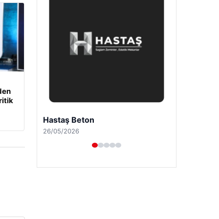
den
itik
Enes Kaplan Avukatlık Bürosu
28/04/2026