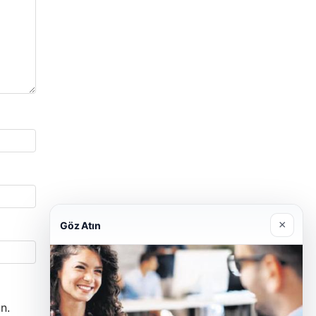
×
Göz Atın
n.