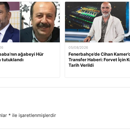
26
05/08/2026
baba’nın ağabeyi Hür
Fenerbahçe’de Cihan Kamer’
 tutuklandı
Transfer Haberi: Forvet İçin Kr
Tarih Verildi
nlar
*
ile işaretlenmişlerdir