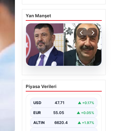
Yan Manşet
06.08.2026
Veli Ağbaba’nın ağabeyi
Piyasa Verileri
Hür Ağbaba tutuklandı
USD
47.71
▲ +0.17%
EUR
55.05
▲ +0.05%
ALTIN
6620.4
▲ +1.97%