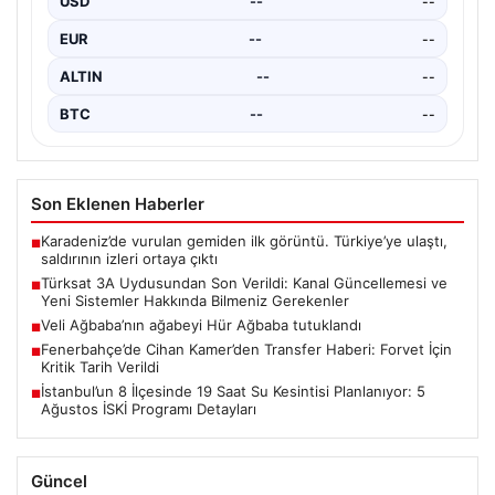
USD
--
--
İstanbul Su ve Kanalizasyon İdaresi (İSKİ), önümüzdeki
günlerde planlanan bakım ve onarım çalışmaları
EUR
--
--
kapsamında…
ALTIN
--
--
BTC
--
--
Son Eklenen Haberler
Karadeniz’de vurulan gemiden ilk görüntü. Türkiye’ye ulaştı,
■
saldırının izleri ortaya çıktı
Türksat 3A Uydusundan Son Verildi: Kanal Güncellemesi ve
■
Yeni Sistemler Hakkında Bilmeniz Gerekenler
Veli Ağbaba’nın ağabeyi Hür Ağbaba tutuklandı
■
Fenerbahçe’de Cihan Kamer’den Transfer Haberi: Forvet İçin
■
Kritik Tarih Verildi
İstanbul’un 8 İlçesinde 19 Saat Su Kesintisi Planlanıyor: 5
■
Ağustos İSKİ Programı Detayları
Güncel