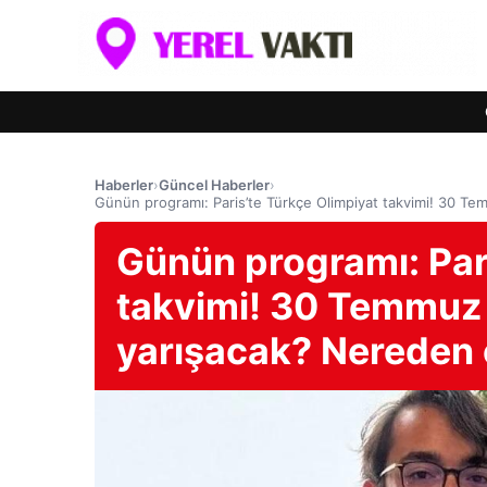
Haberler
›
Güncel Haberler
›
Günün programı: Paris’te Türkçe Olimpiyat takvimi! 30 Tem
Günün programı: Par
takvimi! 30 Temmuz 
yarışacak? Nereden c