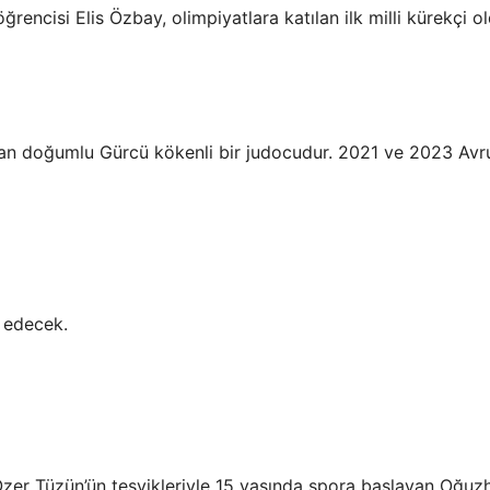
rencisi Elis Özbay, olimpiyatlara katılan ilk milli kürekçi ol
stan doğumlu Gürcü kökenli bir judocudur. 2021 ve 2023 Av
 edecek.
Özer Tüzün’ün teşvikleriyle 15 yaşında spora başlayan Oğuz