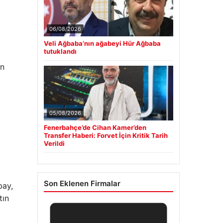
06/08/2026
Veli Ağbaba’nın ağabeyi Hür Ağbaba
tutuklandı
on
05/08/2026
Fenerbahçe’de Cihan Kamer’den
Transfer Haberi: Forvet İçin Kritik Tarih
Verildi
Son Eklenen Firmalar
bay,
tın