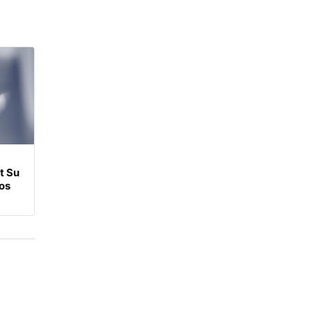
t Su
tos