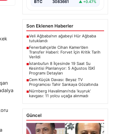
BTC
3083661
▲ +0.47%
Son Eklenen Haberler
Veli Ağbaba’nın ağabeyi Hür Ağbaba
■
rkek
tutuklandı
Fenerbahçe’de Cihan Kamer’den
■
Transfer Haberi: Forvet İçin Kritik Tarih
Verildi
İstanbul’un 8 İlçesinde 19 Saat Su
■
Kesintisi Planlanıyor: 5 Ağustos İSKİ
Programı Detayları
Cem Küçük Davası: Beyaz TV
■
ışan
Programcısı Tahir Sarıkaya Gözaltında
adalya
Nürnberg Havalimanı’nda ‘kuyruk’
■
kavgası: 11 yolcu uçağa alınmadı
koru
Güncel
da