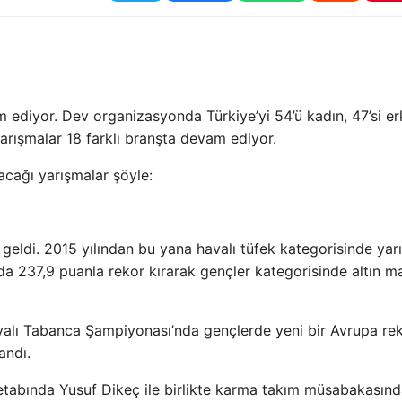
 ediyor. Dev organizasyonda Türkiye’yi 54’ü kadın, 47’si e
arışmalar 18 farklı branşta devam ediyor.
cağı yarışmalar şöyle:
eldi. 2015 yılından bu yana havalı tüfek kategorisinde yar
da 237,9 puanla rekor kırarak gençler kategorisinde altın m
alı Tabanca Şampiyonası’nda gençlerde yeni bir Avrupa re
andı.
tabında Yusuf Dikeç ile birlikte karma takım müsabakasın