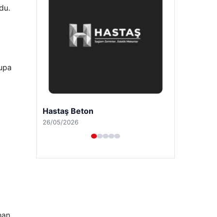
du.
rupa
Enes Kaplan Avukatlık Bürosu
28/04/2026
han