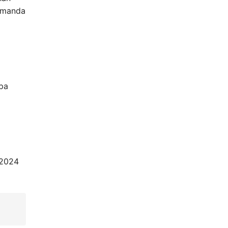
asmanda
upa
 2024