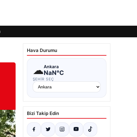
ı
Hava Durumu
☁
Ankara
NaN°C
ŞEHIR SEÇ
Bizi Takip Edin