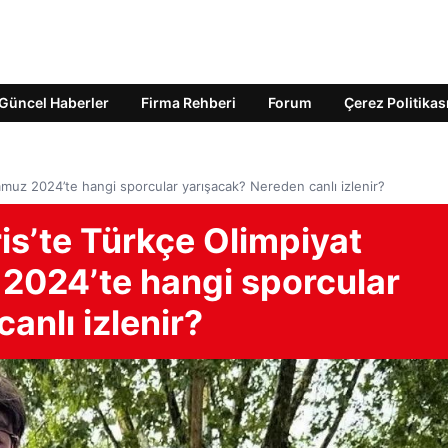
Güncel Haberler
Firma Rehberi
Forum
Çerez Politikas
muz 2024’te hangi sporcular yarışacak? Nereden canlı izlenir?
is’te Türkçe Olimpiyat
2024’te hangi sporcular
anlı izlenir?