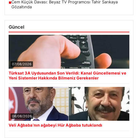
Cem Küçük Davası: Beyaz TV Programcısı Tahir Sarıkaya
■
Gözaltında
Güncel
07/08/2026
Türksat 3A Uydusundan Son Verildi: Kanal Güncellemesi ve
Yeni Sistemler Hakkında Bilmeniz Gerekenler
06/08/2026
Veli Ağbaba’nın ağabeyi Hür Ağbaba tutuklandı