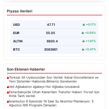
06.08.2026
Veli Ağbaba’nın ağabeyi Hür Ağbaba
Piyasa Verileri
tutuklandı
USD
47.71
▲ +0.17%
EUR
55.05
▲ +0.05%
ALTIN
6620.4
▲ +1.97%
BTC
3083661
▲ +0.47%
Son Eklenen Haberler
Türksat 3A Uydusundan Son Verildi: Kanal Güncellemesi ve
■
Yeni Sistemler Hakkında Bilmeniz Gerekenler
Veli Ağbaba’nın ağabeyi Hür Ağbaba tutuklandı
■
Fenerbahçe’de Cihan Kamer’den Transfer Haberi: Forvet İçin
■
Kritik Tarih Verildi
İstanbul’un 8 İlçesinde 19 Saat Su Kesintisi Planlanıyor: 5
■
Ağustos İSKİ Programı Detayları