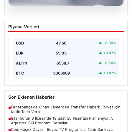
05.08.2026
İstanbul’un 8 İlçesinde 19 Saat Su
Piyasa Verileri
Kesintisi Planlanıyor: 5 Ağustos İSKİ
Programı Detayları
USD
47.60
▲ +0.06%
İstanbul Su ve Kanalizasyon İdaresi (İSKİ), önümüzdeki
günlerde planlanan bakım ve onarım çalışmaları
EUR
55.05
▲ +0.07%
kapsamında…
ALTIN
6538.7
▲ +0.66%
BTC
3068969
▲ +0.87%
Son Eklenen Haberler
Fenerbahçe’de Cihan Kamer’den Transfer Haberi: Forvet İçin
■
Kritik Tarih Verildi
İstanbul’un 8 İlçesinde 19 Saat Su Kesintisi Planlanıyor: 5
■
Ağustos İSKİ Programı Detayları
Cem Küçük Davası: Beyaz TV Programcısı Tahir Sarıkaya
■