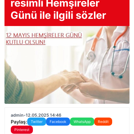
resimli Hemşireler
Günü ile ilgili sözler
admin
•
12.05.2025 14:46
Paylaş:
Twitter
Facebook
WhatsApp
Reddit
Pinterest