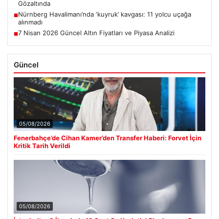
Gözaltında
Nürnberg Havalimanı’nda ‘kuyruk’ kavgası: 11 yolcu uçağa
■
alınmadı
7 Nisan 2026 Güncel Altın Fiyatları ve Piyasa Analizi
■
Güncel
05/08/2026
Fenerbahçe’de Cihan Kamer’den Transfer Haberi: Forvet İçin
Kritik Tarih Verildi
05/08/2026