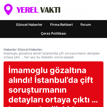
Güncel Haberler
Firma Rehberi
Forum
Çerez Politikası
Haberler
›
Güncel Haberler
›
İmamoglu gözaltına alındı! İstanbul’da çift soruşturmanın detayları
ortaya çıktı … her şey bu ilişkiden sonra başladı
İmamoglu gözaltına
alındı! İstanbul’da çift
soruşturmanın
detayları ortaya çıktı …