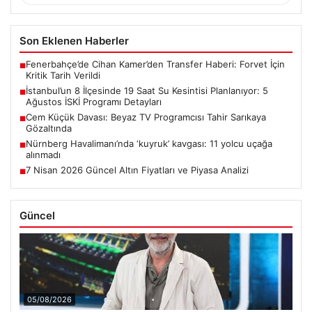
Son Eklenen Haberler
Fenerbahçe’de Cihan Kamer’den Transfer Haberi: Forvet İçin
■
Kritik Tarih Verildi
İstanbul’un 8 İlçesinde 19 Saat Su Kesintisi Planlanıyor: 5
■
Ağustos İSKİ Programı Detayları
Cem Küçük Davası: Beyaz TV Programcısı Tahir Sarıkaya
■
Gözaltında
Nürnberg Havalimanı’nda ‘kuyruk’ kavgası: 11 yolcu uçağa
■
alınmadı
7 Nisan 2026 Güncel Altın Fiyatları ve Piyasa Analizi
■
Güncel
05/08/2026