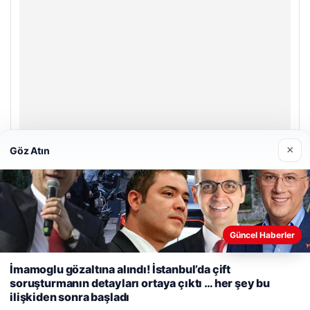
×
Göz Atın
Trend Yapı Akustik
18/04/2026
Güncel Haberler
Web sitemizi nasıl kullandığınızı daha iyi anlayabilmek,
İmamoglu gözaltına alındı! İstanbul’da çift
deneyiminizi kişiselleştirmek ve geliştirmek amacıyla çerezler
soruşturmanın detayları ortaya çıktı … her şey bu
kullanıyoruz.
Çerez Politikamız
ilişkiden sonra başladı
Reddet
Kabul Et