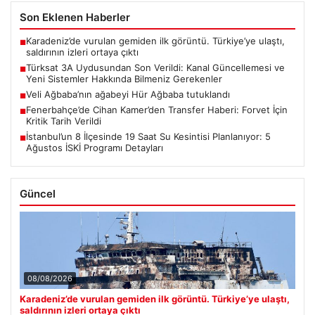
Son Eklenen Haberler
Karadeniz’de vurulan gemiden ilk görüntü. Türkiye’ye ulaştı,
■
saldırının izleri ortaya çıktı
Türksat 3A Uydusundan Son Verildi: Kanal Güncellemesi ve
■
Yeni Sistemler Hakkında Bilmeniz Gerekenler
Veli Ağbaba’nın ağabeyi Hür Ağbaba tutuklandı
■
Fenerbahçe’de Cihan Kamer’den Transfer Haberi: Forvet İçin
■
Kritik Tarih Verildi
İstanbul’un 8 İlçesinde 19 Saat Su Kesintisi Planlanıyor: 5
■
Ağustos İSKİ Programı Detayları
Güncel
08/08/2026
Karadeniz’de vurulan gemiden ilk görüntü. Türkiye’ye ulaştı,
saldırının izleri ortaya çıktı