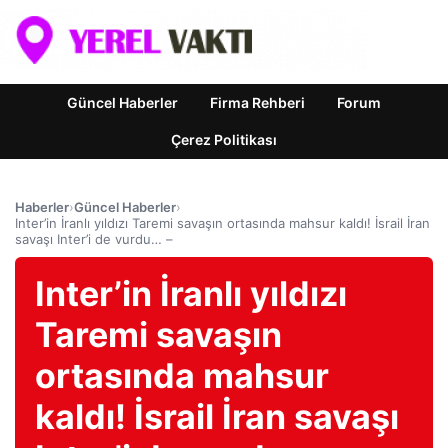
Güncel Haberler
Firma Rehberi
Forum
Çerez Politikası
Haberler
›
Güncel Haberler
›
Inter’in İranlı yıldızı Taremi savaşın ortasında mahsur kaldı! İsrail İran
savaşı Inter’i de vurdu… –
Inter’in İranlı yıldızı
Taremi savaşın
ortasında mahsur
kaldı! İsrail İran savaşı