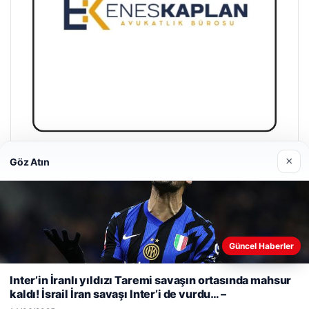
×
Enes Kaplan Avukatlık Bürosu
Göz Atın
28/04/2026
Güncel Haberler
Web sitemizi nasıl kullandığınızı daha iyi anlayabilmek,
deneyiminizi kişiselleştirmek ve geliştirmek amacıyla çerezler
Inter’in İranlı yıldızı Taremi savaşın ortasında mahsur
kullanıyoruz.
Çerez Politikamız
© 2026 Yerel Vakti – Güncel Haberler
kaldı! İsrail İran savaşı Inter’i de vurdu… –
Reddet
Kabul Et