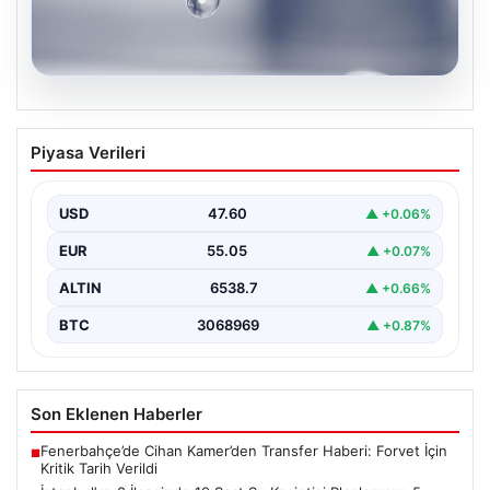
05.08.2026
İstanbul’un 8 İlçesinde 19 Saat Su
Piyasa Verileri
Kesintisi Planlanıyor: 5 Ağustos İSKİ
Programı Detayları
USD
47.60
▲ +0.06%
İstanbul Su ve Kanalizasyon İdaresi (İSKİ), önümüzdeki
günlerde planlanan bakım ve onarım çalışmaları
EUR
55.05
▲ +0.07%
kapsamında…
ALTIN
6538.7
▲ +0.66%
BTC
3068969
▲ +0.87%
Son Eklenen Haberler
Fenerbahçe’de Cihan Kamer’den Transfer Haberi: Forvet İçin
■
Kritik Tarih Verildi