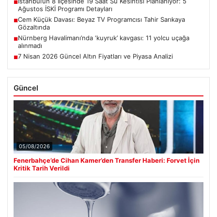
İstanbul’un 8 İlçesinde 19 Saat Su Kesintisi Planlanıyor: 5
■
Ağustos İSKİ Programı Detayları
Cem Küçük Davası: Beyaz TV Programcısı Tahir Sarıkaya
■
Gözaltında
Nürnberg Havalimanı’nda ‘kuyruk’ kavgası: 11 yolcu uçağa
■
alınmadı
7 Nisan 2026 Güncel Altın Fiyatları ve Piyasa Analizi
■
Güncel
05/08/2026
Fenerbahçe’de Cihan Kamer’den Transfer Haberi: Forvet İçin
Kritik Tarih Verildi