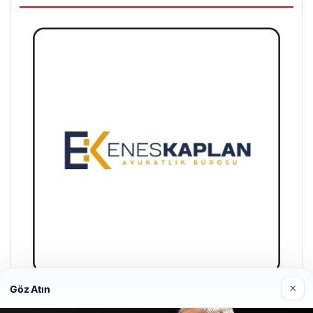
×
Göz Atın
Enes Kaplan Avukatlık Bürosu