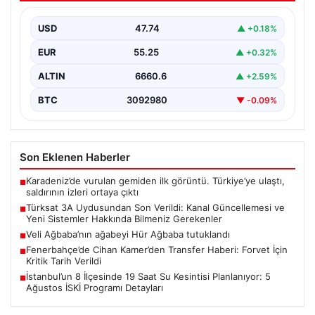
Hakkında Bilmeniz Gerekenler
USD
47.74
▲ +0.18%
Türksat 3A uydusu, uzun yıllardır ülke radyo ve
televizyon yayıncılığında kritik bir rol oynayan…
EUR
55.25
▲ +0.32%
ALTIN
6660.6
▲ +2.59%
BTC
3092980
▼ -0.09%
Son Eklenen Haberler
Karadeniz’de vurulan gemiden ilk görüntü. Türkiye’ye ulaştı,
■
saldırının izleri ortaya çıktı
Türksat 3A Uydusundan Son Verildi: Kanal Güncellemesi ve
■
Yeni Sistemler Hakkında Bilmeniz Gerekenler
Veli Ağbaba’nın ağabeyi Hür Ağbaba tutuklandı
■
Fenerbahçe’de Cihan Kamer’den Transfer Haberi: Forvet İçin
■
Kritik Tarih Verildi
İstanbul’un 8 İlçesinde 19 Saat Su Kesintisi Planlanıyor: 5
■
Ağustos İSKİ Programı Detayları