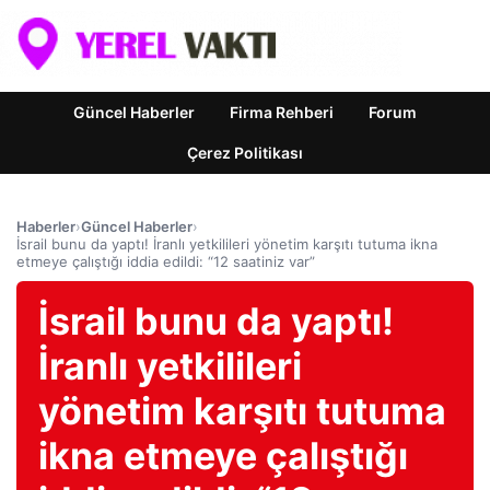
Güncel Haberler
Firma Rehberi
Forum
Çerez Politikası
Haberler
›
Güncel Haberler
›
İsrail bunu da yaptı! İranlı yetkilileri yönetim karşıtı tutuma ikna
etmeye çalıştığı iddia edildi: “12 saatiniz var”
İsrail bunu da yaptı!
İranlı yetkilileri
yönetim karşıtı tutuma
ikna etmeye çalıştığı