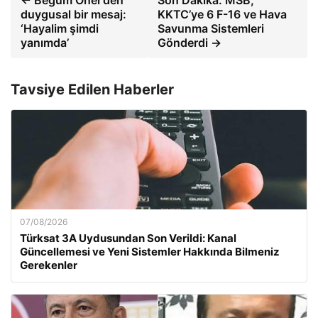
← Begüm Öner’den
Son Dakika: MSB,
duygusal bir mesaj:
KKTC’ye 6 F-16 ve Hava
‘Hayalim şimdi
Savunma Sistemleri
yanımda’
Gönderdi →
Tavsiye Edilen Haberler
07/08/2026
Türksat 3A Uydusundan Son Verildi: Kanal
Güncellemesi ve Yeni Sistemler Hakkında Bilmeniz
Gerekenler