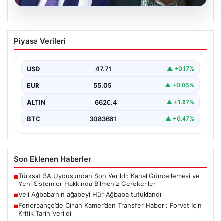
05.08.2026
Fenerbahçe’de Cihan Kamer’den
Piyasa Verileri
Transfer Haberi: Forvet İçin Kritik Tarih
Verildi
USD
47.71
▲ +0.17%
Fenerbahçe’nin futbol şubelerinden sorumlu
isimlerinden biri olan Cihan Kamer, geçtiğimiz günlerde
EUR
55.05
▲ +0.05%
gerçekleşen Sturm Graz…
ALTIN
6620.4
▲ +1.97%
BTC
3083661
▲ +0.47%
Son Eklenen Haberler
Türksat 3A Uydusundan Son Verildi: Kanal Güncellemesi ve
■
Yeni Sistemler Hakkında Bilmeniz Gerekenler
Veli Ağbaba’nın ağabeyi Hür Ağbaba tutuklandı
■
Fenerbahçe’de Cihan Kamer’den Transfer Haberi: Forvet İçin
■
Kritik Tarih Verildi