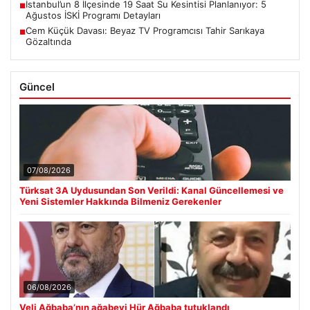
İstanbul’un 8 İlçesinde 19 Saat Su Kesintisi Planlanıyor: 5
■
Ağustos İSKİ Programı Detayları
Cem Küçük Davası: Beyaz TV Programcısı Tahir Sarıkaya
■
Gözaltında
Güncel
07/08/2026
Türksat 3A Uydusundan Son Verildi: Kanal Güncellemesi ve
Yeni Sistemler Hakkında Bilmeniz Gerekenler
06/08/2026
Veli Ağbaba’nın ağabeyi Hür Ağbaba tutuklandı