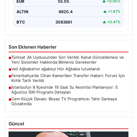
EUR
55.05
▲ +0.05%
ALTIN
6620.4
▲ +1.97%
BTC
3083661
▲ +0.47%
Son Eklenen Haberler
Türksat 3A Uydusundan Son Verildi: Kanal Güncellemesi ve
■
Yeni Sistemler Hakkında Bilmeniz Gerekenler
Veli Ağbaba’nın ağabeyi Hür Ağbaba tutuklandı
■
Fenerbahçe’de Cihan Kamer’den Transfer Haberi: Forvet İçin
■
Kritik Tarih Verildi
İstanbul’un 8 İlçesinde 19 Saat Su Kesintisi Planlanıyor: 5
■
Ağustos İSKİ Programı Detayları
Cem Küçük Davası: Beyaz TV Programcısı Tahir Sarıkaya
■
Gözaltında
Güncel