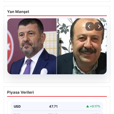
Yan Manşet
06.08.2026
Veli Ağbaba’nın ağabeyi Hür Ağbaba
Piyasa Verileri
tutuklandı
USD
47.71
▲ +0.17%