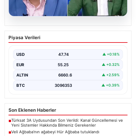
04.08.2026
Cem Küçük Davası: Beyaz TV
Piyasa Verileri
Programcısı Tahir Sarıkaya Gözaltında
Son dönemde kamuoyunun gündeminde yer alan Cem
Küçük soruşturması kapsamında, medya sektöründe
USD
47.74
▲ +0.18%
tanınan isimlerden…
EUR
55.25
▲ +0.32%
ALTIN
6660.6
▲ +2.59%
BTC
3096353
▲ +0.39%
Son Eklenen Haberler
Türksat 3A Uydusundan Son Verildi: Kanal Güncellemesi ve
■
Yeni Sistemler Hakkında Bilmeniz Gerekenler
Veli Ağbaba’nın ağabeyi Hür Ağbaba tutuklandı
■