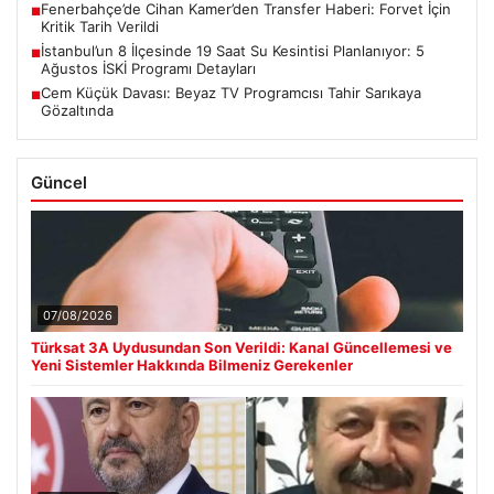
Fenerbahçe’de Cihan Kamer’den Transfer Haberi: Forvet İçin
■
Kritik Tarih Verildi
İstanbul’un 8 İlçesinde 19 Saat Su Kesintisi Planlanıyor: 5
■
Ağustos İSKİ Programı Detayları
Cem Küçük Davası: Beyaz TV Programcısı Tahir Sarıkaya
■
Gözaltında
Güncel
07/08/2026
Türksat 3A Uydusundan Son Verildi: Kanal Güncellemesi ve
Yeni Sistemler Hakkında Bilmeniz Gerekenler