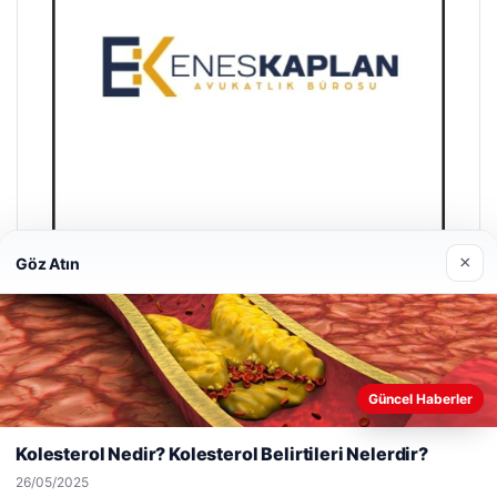
×
Göz Atın
Enes Kaplan Avukatlık Bürosu
28/04/2026
Web sitemizi nasıl kullandığınızı daha iyi anlayabilmek,
Güncel Haberler
deneyiminizi kişiselleştirmek ve geliştirmek amacıyla çerezler
kullanıyoruz.
Çerez Politikamız
Kolesterol Nedir? Kolesterol Belirtileri Nelerdir?
Reddet
Kabul Et
26/05/2025