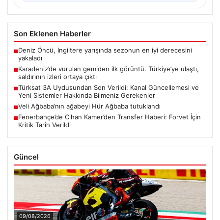
Son Eklenen Haberler
Deniz Öncü, İngiltere yarışında sezonun en iyi derecesini
■
yakaladı
Karadeniz’de vurulan gemiden ilk görüntü. Türkiye’ye ulaştı,
■
saldırının izleri ortaya çıktı
Türksat 3A Uydusundan Son Verildi: Kanal Güncellemesi ve
■
Yeni Sistemler Hakkında Bilmeniz Gerekenler
Veli Ağbaba’nın ağabeyi Hür Ağbaba tutuklandı
■
Fenerbahçe’de Cihan Kamer’den Transfer Haberi: Forvet İçin
■
Kritik Tarih Verildi
Güncel
09/08/2026