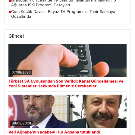
■
Ağustos İSKİ Programı Detayları
Cem Küçük Davası: Beyaz TV Programcısı Tahir Sarıkaya
■
Gözaltında
Güncel
07/08/2026
Türksat 3A Uydusundan Son Verildi: Kanal Güncellemesi ve
Yeni Sistemler Hakkında Bilmeniz Gerekenler
06/08/2026
Veli Ağbaba’nın ağabeyi Hür Ağbaba tutuklandı