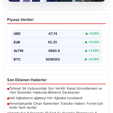
06.08.2026
Veli Ağbaba’nın ağabeyi Hür Ağbaba
Piyasa Verileri
tutuklandı
USD
47.74
▲ +0.18%
EUR
55.25
▲ +0.32%
ALTIN
6660.6
▲ +2.59%
BTC
3096353
▲ +0.39%
Son Eklenen Haberler
Türksat 3A Uydusundan Son Verildi: Kanal Güncellemesi ve
■
Yeni Sistemler Hakkında Bilmeniz Gerekenler
Veli Ağbaba’nın ağabeyi Hür Ağbaba tutuklandı
■
Fenerbahçe’de Cihan Kamer’den Transfer Haberi: Forvet İçin
■
Kritik Tarih Verildi
İstanbul’un 8 İlçesinde 19 Saat Su Kesintisi Planlanıyor: 5