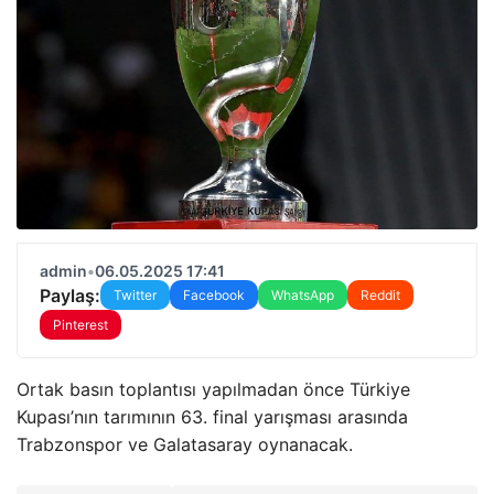
admin
•
06.05.2025 17:41
Paylaş:
Twitter
Facebook
WhatsApp
Reddit
Pinterest
Ortak basın toplantısı yapılmadan önce Türkiye
Kupası’nın tarımının 63. final yarışması arasında
Trabzonspor ve Galatasaray oynanacak.