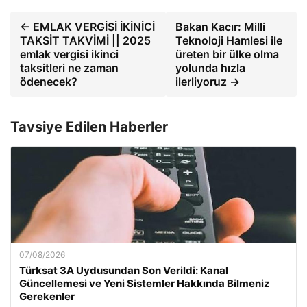
← EMLAK VERGİSİ İKİNİCİ
Bakan Kacır: Milli
TAKSİT TAKVİMİ || 2025
Teknoloji Hamlesi ile
emlak vergisi ikinci
üreten bir ülke olma
taksitleri ne zaman
yolunda hızla
ödenecek?
ilerliyoruz →
Tavsiye Edilen Haberler
07/08/2026
Türksat 3A Uydusundan Son Verildi: Kanal
Güncellemesi ve Yeni Sistemler Hakkında Bilmeniz
Gerekenler