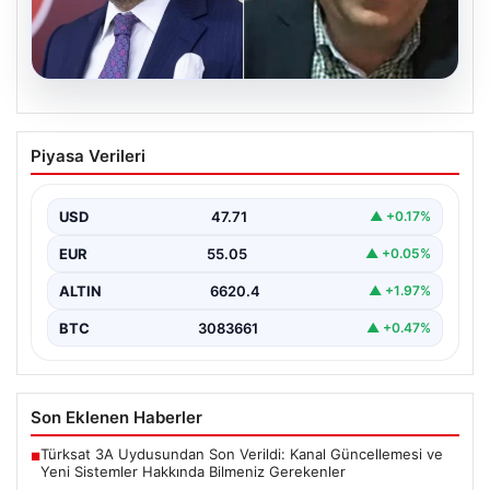
06.08.2026
Veli Ağbaba’nın ağabeyi Hür Ağbaba
Piyasa Verileri
tutuklandı
USD
47.71
▲ +0.17%
EUR
55.05
▲ +0.05%
ALTIN
6620.4
▲ +1.97%
BTC
3083661
▲ +0.47%
Son Eklenen Haberler
Türksat 3A Uydusundan Son Verildi: Kanal Güncellemesi ve
■
Yeni Sistemler Hakkında Bilmeniz Gerekenler