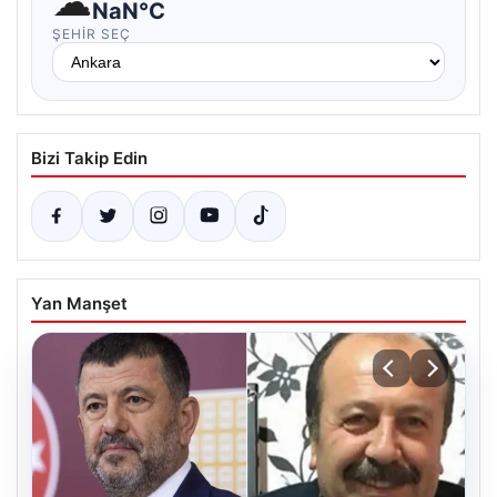
☁
NaN°C
ŞEHIR SEÇ
Bizi Takip Edin
Yan Manşet