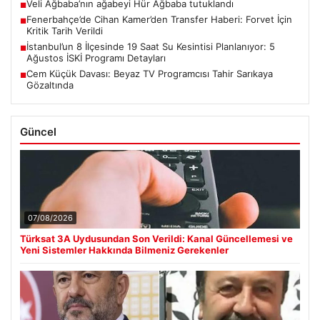
Veli Ağbaba’nın ağabeyi Hür Ağbaba tutuklandı
■
Fenerbahçe’de Cihan Kamer’den Transfer Haberi: Forvet İçin
■
Kritik Tarih Verildi
İstanbul’un 8 İlçesinde 19 Saat Su Kesintisi Planlanıyor: 5
■
Ağustos İSKİ Programı Detayları
Cem Küçük Davası: Beyaz TV Programcısı Tahir Sarıkaya
■
Gözaltında
Güncel
07/08/2026
Türksat 3A Uydusundan Son Verildi: Kanal Güncellemesi ve
Yeni Sistemler Hakkında Bilmeniz Gerekenler