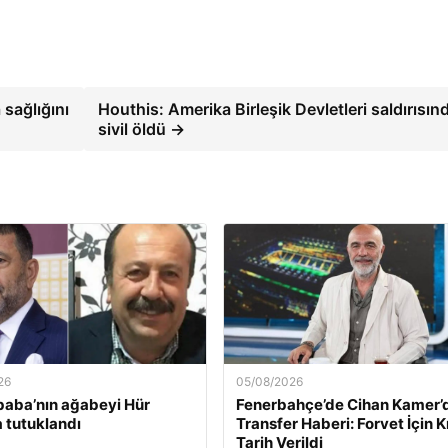
 sağlığını
Houthis: Amerika Birleşik Devletleri saldırısın
sivil öldü →
26
05/08/2026
baba’nın ağabeyi Hür
Fenerbahçe’de Cihan Kamer’
 tutuklandı
Transfer Haberi: Forvet İçin Kr
Tarih Verildi