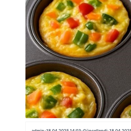
admin
•
18.04.2025 14:03
•
Güncellendi: 18.04.202