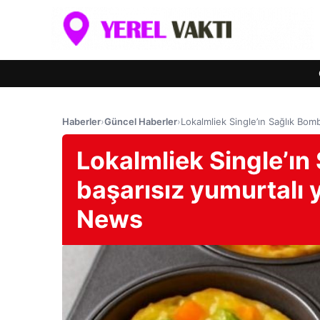
Haberler
›
Güncel Haberler
›
Lokalmliek Single’ın Sağlık Bo
Lokalmliek Single’ın
başarısız yumurtalı
News