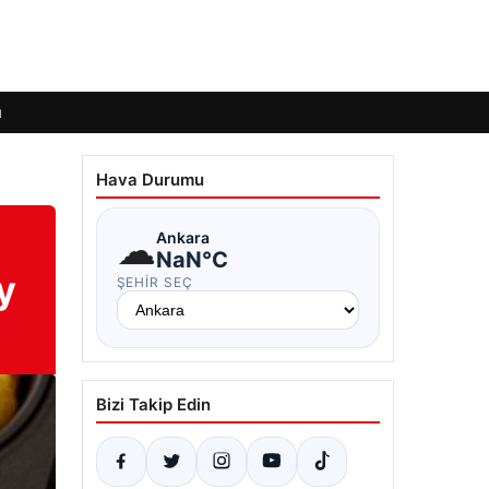
ı
Hava Durumu
☁
Ankara
NaN°C
y
ŞEHIR SEÇ
Bizi Takip Edin