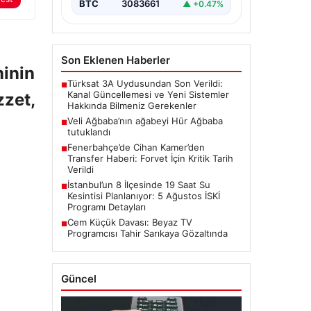
BTC
3083661
▲ +0.47%
Son Eklenen Haberler
minin
Türksat 3A Uydusundan Son Verildi:
■
Kanal Güncellemesi ve Yeni Sistemler
zzet,
Hakkında Bilmeniz Gerekenler
Veli Ağbaba’nın ağabeyi Hür Ağbaba
■
tutuklandı
Fenerbahçe’de Cihan Kamer’den
■
Transfer Haberi: Forvet İçin Kritik Tarih
Verildi
İstanbul’un 8 İlçesinde 19 Saat Su
■
Kesintisi Planlanıyor: 5 Ağustos İSKİ
Programı Detayları
Cem Küçük Davası: Beyaz TV
■
Programcısı Tahir Sarıkaya Gözaltında
Güncel