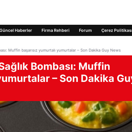
Güncel Haberler
Firma Rehberi
Forum
Çerez Politikas
mbası: Muffin başarısız yumurtalı yumurtalar – Son Dakika Guy News
 Sağlık Bombası: Muffin
 yumurtalar – Son Dakika Gu