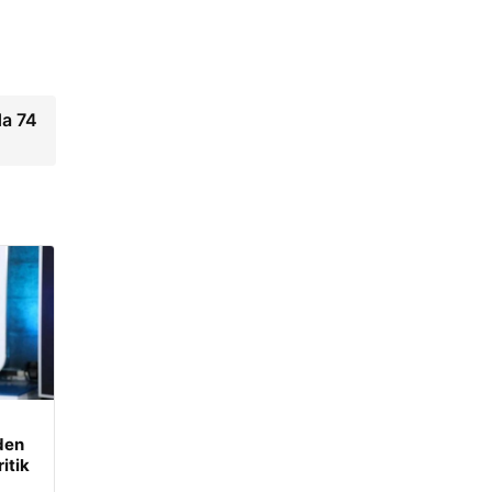
da 74
den
itik