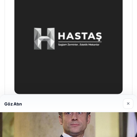
×
Göz Atın
Enes Kaplan Avukatlık Bürosu
28/04/2026