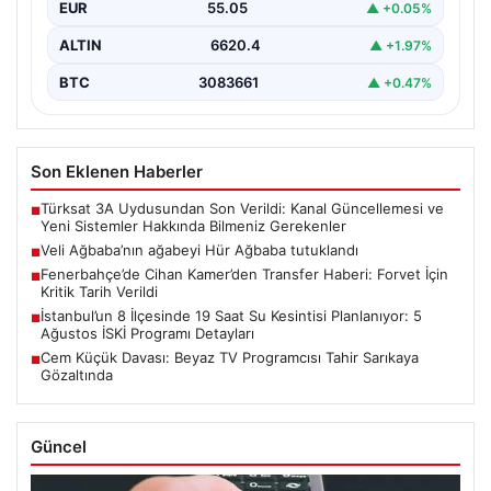
EUR
55.05
▲ +0.05%
ALTIN
6620.4
▲ +1.97%
BTC
3083661
▲ +0.47%
Son Eklenen Haberler
Türksat 3A Uydusundan Son Verildi: Kanal Güncellemesi ve
■
Yeni Sistemler Hakkında Bilmeniz Gerekenler
Veli Ağbaba’nın ağabeyi Hür Ağbaba tutuklandı
■
Fenerbahçe’de Cihan Kamer’den Transfer Haberi: Forvet İçin
■
Kritik Tarih Verildi
İstanbul’un 8 İlçesinde 19 Saat Su Kesintisi Planlanıyor: 5
■
Ağustos İSKİ Programı Detayları
Cem Küçük Davası: Beyaz TV Programcısı Tahir Sarıkaya
■
Gözaltında
Güncel