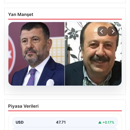
Yan Manşet
06.08.2026
Veli Ağbaba’nın ağabeyi Hür Ağbaba
Piyasa Verileri
tutuklandı
USD
47.71
▲ +0.17%